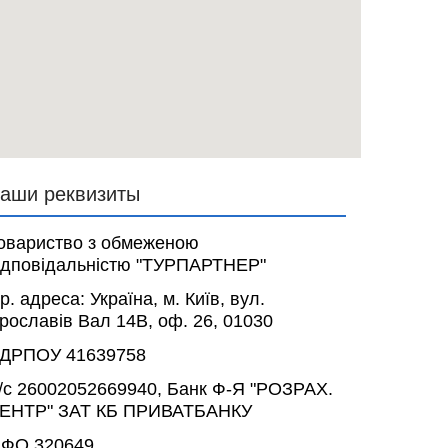
аши реквизиты
овариство з обмеженою
ідповідальністю "ТУРПАРТНЕР"
р. адреса: Україна, м. Київ, вул.
рославів Вал 14В, оф. 26, 01030
ДРПОУ 41639758
/с 26002052669940, Банк Ф-Я "РОЗРАХ.
ЕНТР" ЗАТ КБ ПРИВАТБАНКУ
ФО 320649