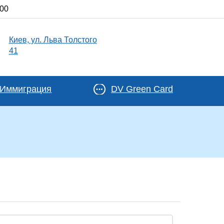
:00
Киев, ул. Льва Толстого
41
Иммиграция
DV Green Card