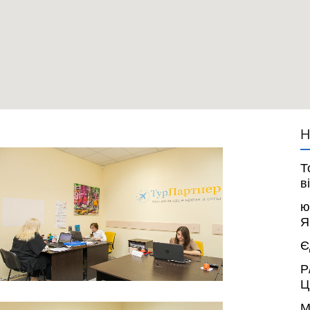
Н
Т
в
ю
Я
Є
Р
Ц
М