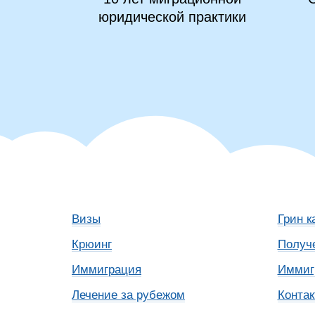
юридической практики
Визы
Грин к
Крюинг
Получ
Иммиграция
Иммиг
Лечение за рубежом
Конта