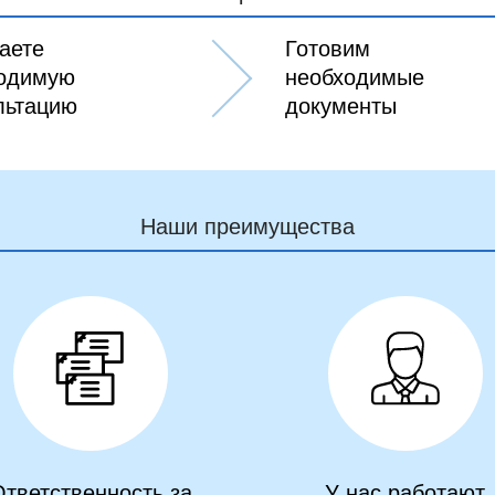
аете
Готовим
одимую
необходимые
льтацию
документы
Наши преимущества
тветственность за
У нас работают