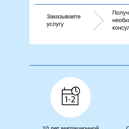
Получ
Заказываете
необх
услугу
консу
10 лет миграционной
О