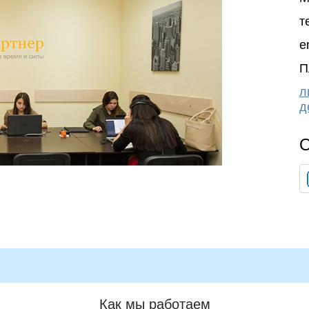
т
e
П
л
д
О
Как мы работаем