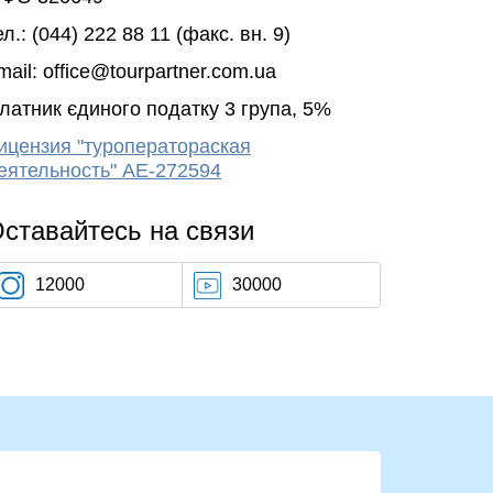
ел.: (044) 222 88 11 (факс. вн. 9)
mail: office@tourpartner.com.ua
латник єдиного податку 3 група, 5%
ицензия "туроператораская
еятельность" АЕ-272594
ставайтесь на связи
12000
30000