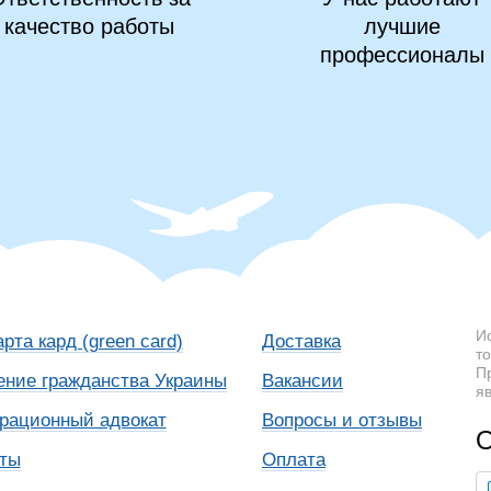
качество работы
лучшие
профессионалы
И
арта кард (green card)
Доставка
т
П
ение гражданства Украины
Вакансии
я
рационный адвокат
Вопросы и отзывы
О
кты
Оплата