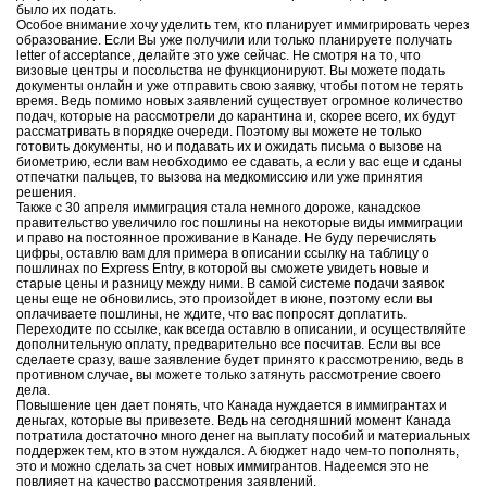
было их подать.
Особое внимание хочу уделить тем, кто планирует иммигрировать через
образование. Если Вы уже получили или только планируете получать
letter of acceptance, делайте это уже сейчас. Не смотря на то, что
визовые центры и посольства не функционируют. Вы можете подать
документы онлайн и уже отправить свою заявку, чтобы потом не терять
время. Ведь помимо новых заявлений существует огромное количество
подач, которые на рассмотрели до карантина и, скорее всего, их будут
рассматривать в порядке очереди. Поэтому вы можете не только
готовить документы, но и подавать их и ожидать письма о вызове на
биометрию, если вам необходимо ее сдавать, а если у вас еще и сданы
отпечатки пальцев, то вызова на медкомиссию или уже принятия
решения.
Также с 30 апреля иммиграция стала немного дороже, канадское
правительство увеличило гос пошлины на некоторые виды иммиграции
и право на постоянное проживание в Канаде. Не буду перечислять
цифры, оставлю вам для примера в описании ссылку на таблицу о
пошлинах по Express Entry, в которой вы сможете увидеть новые и
старые цены и разницу между ними. В самой системе подачи заявок
цены еще не обновились, это произойдет в июне, поэтому если вы
оплачиваете пошлины, не ждите, что вас попросят доплатить.
Переходите по ссылке, как всегда оставлю в описании, и осуществляйте
дополнительную оплату, предварительно все посчитав. Если вы все
сделаете сразу, ваше заявление будет принято к рассмотрению, ведь в
противном случае, вы можете только затянуть рассмотрение своего
дела.
Повышение цен дает понять, что Канада нуждается в иммигрантах и
деньгах, которые вы привезете. Ведь на сегодняшний момент Канада
потратила достаточно много денег на выплату пособий и материальных
поддержек тем, кто в этом нуждался. А бюджет надо чем-то пополнять,
это и можно сделать за счет новых иммигрантов. Надеемся это не
повлияет на качество рассмотрения заявлений.