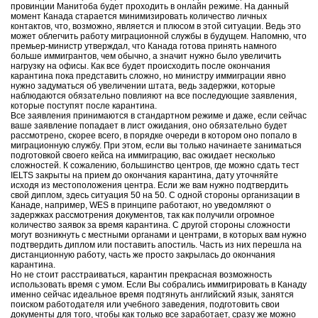
провинции Манитоба будет проходить в онлайн режиме. На данный
момент Канада старается минимизировать количество личных
контактов, что, возможно, является и плюсом в этой ситуации. Ведь это
может облегчить работу миграционной службы в будущем. Напомню, что
премьер-министр утверждал, что Канада готова принять намного
больше иммигрантов, чем обычно, а значит нужно было увеличить
нагрузку на офисы. Как все будет происходить после окончания
карантина пока представить сложно, но министру иммиграции явно
нужно задуматься об увеличении штата, ведь задержки, которые
наблюдаются обязательно повлияют на все последующие заявления,
которые поступят после карантина.
Все заявления принимаются в стандартном режиме и даже, если сейчас
ваше заявление попадает в лист ожидания, оно обязательно будет
рассмотрено, скорее всего, в порядке очереди в котором оно попало в
миграционную службу. При этом, если вы только начинаете заниматься
подготовкой своего кейса на иммиграцию, вас ожидает несколько
сложностей. К сожалению, большинство центров, где можно сдать тест
IELTS закрыты на прием до окончания карантина, дату уточняйте
исходя из местоположения центра. Если же вам нужно подтвердить
свой диплом, здесь ситуация 50 на 50. С одной стороны организации в
Канаде, например, WES в принципе работают, но уведомляют о
задержках рассмотрения документов, так как получили огромное
количество заявок за время карантина. С другой стороны сложности
могут возникнуть с местными органами и центрами, в которых вам нужно
подтвердить диплом или поставить апостиль. Часть из них перешла на
дистанционную работу, часть же просто закрылась до окончания
карантина.
Но не стоит расстраиваться, карантин прекрасная возможность
использовать время с умом. Если Вы собрались иммигрировать в Канаду
именно сейчас идеальное время подтянуть английский язык, занятся
поиском работодателя или учебного заведения, подготовить свои
документы для того, чтобы как только все заработает, сразу же можно