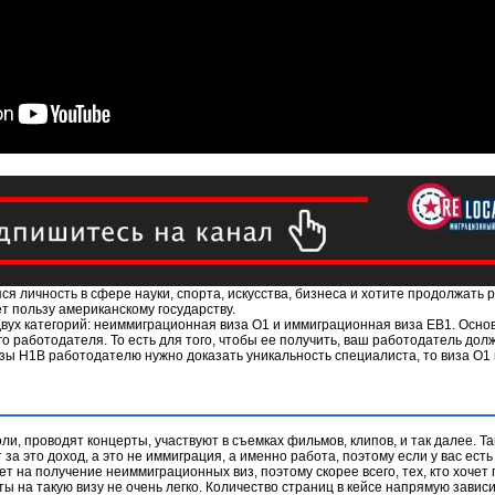
 личность в сфере науки, спорта, искусства, бизнеса и хотите продолжать р
т пользу американскому государству.
вух категорий: неиммиграционная виза О1 и иммиграционная виза EB1. Осно
го работодателя. То есть для того, чтобы ее получить, ваш работодатель до
изы H1B работодателю нужно доказать уникальность специалиста, то виза О1
и, проводят концерты, участвуют в съемках фильмов, клипов, и так далее. Т
а это доход, а это не иммиграция, а именно работа, поэтому если у вас ест
ет на получение неиммиграционных виз, поэтому скорее всего, тех, кто хочет 
ы на такую визу не очень легко. Количество страниц в кейсе напрямую завис