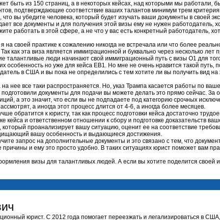
ожет быть из 150 страниц, а в некоторых кейсах, над которыми мы работали, б
ентов, подтверждающие соответствие ваших талантов минимум трем критерия
, что вы убедите человека, который будет изучать ваши документы в своей э
ет все документы и для получения этой визы ему не нужен работодатель, х
ите работать в этой сфере, а не что у вас есть конкретный работодатель, хот
я на своей практике к сожалению никогда не встречала или что более реальн
Так как эта виза является иммиграционной и буквально через несколько лет 
гие талантливые люди начинают свой иммиграционный путь с визы О1 для того
особенность но уже для кейса ЕB1. Но мне не очень нравится такой путь, пот
тодатель в США и вы пока не определились с тем хотите ли вы получить вид н
 на нее все таки распространяется. Но, указ Трампа касается работы по ваше
е подготовили документы для подачи вы можете делать это прямо сейчас. За
ий, а это значит, что если вы не подпадаете под категорию срочных исключе
ассмотрят, а иногда этот процесс длится от 4-6, а иногда более месяцев.
чше обратится к юристу, так как процесс подготовки кейса достаточно трудо
ке кейса и ответственном отношении к сбору и подготовке доказательств ва
м, который проанализирует вашу ситуацию, оценит ее на соответствие требов
ащищающий вашу особенность и выдающиеся достижения.
учите запрос на дополнительные документы и это связано с тем, что докумен
ие причины и ему это просто удобно. В таких ситуациях юрист поможет вам пр
формления визы для талантливых людей. А если вы хотите поделится своей 
вич
ационный юрист. С 2012 года помогает переезжать и легализироваться в США