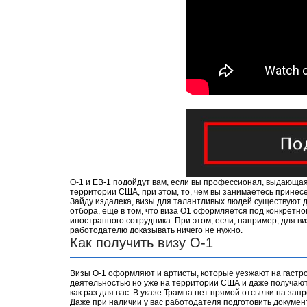
О-1 и EB-1 подойдут вам, если вы профессионал, выдающаяся
территории США, при этом, то, чем вы занимаетесь принесе
Зайду издалека, визы для талантливых людей существуют д
отбора, еще в том, что виза О1 оформляется под конкретно
иностранного сотрудника. При этом, если, например, для в
работодателю доказывать ничего не нужно.
Как получить визу О-1
Визы О-1 оформляют и артисты, которые уезжают на гастрол
деятельностью но уже на территории США и даже получают з
как раз для вас. В указе Трампа нет прямой отсылки на запр
Даже при наличии у вас работодателя подготовить документ