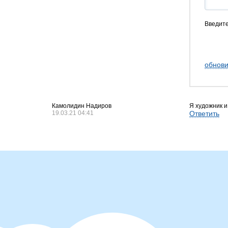
Введите
обнови
Камолидин Надиров
Я художник и
19.03.21 04:41
Ответить