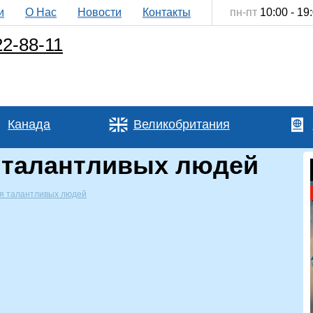
и
О Нас
Новости
Контакты
пн-пт
10:00 - 19
22-88-11
Канада
Великобритания
 талантливых людей
я талантливых людей