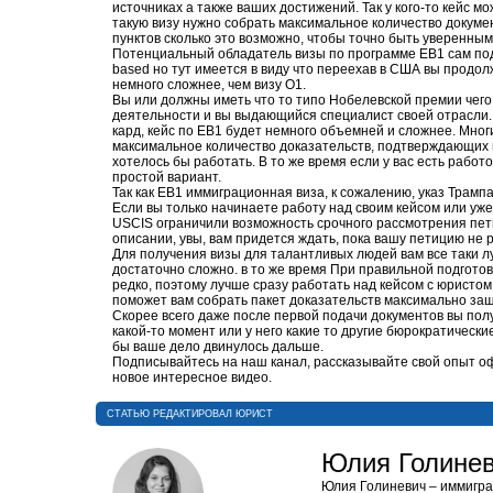
источниках а также ваших достижений. Так у кого-то кейс м
такую визу нужно собрать максимальное количество докум
пунктов сколько это возможно, чтобы точно быть уверенным
Потенциальный обладатель визы по программе EB1 сам пода
based но тут имеется в виду что переехав в США вы продолж
немного сложнее, чем визу О1.
Вы или должны иметь что то типо Нобелевской премии чего 
деятельности и вы выдающийся специалист своей отрасли. 
кард, кейс по EB1 будет немного объемней и сложнее. Мно
максимальное количество доказательств, подтверждающих их 
хотелось бы работать. В то же время если у вас есть рабо
простой вариант.
Так как EB1 иммиграционная виза, к сожалению, указ Трампа
Если вы только начинаете работу над своим кейсом или уж
USCIS ограничили возможность срочного рассмотрения петиц
описании, увы, вам придется ждать, пока вашу петицию не р
Для получения визы для талантливых людей вам все таки лу
достаточно сложно. в то же время При правильной подготов
редко, поэтому лучше сразу работать над кейсом с юристо
поможет вам собрать пакет доказательств максимально з
Скорее всего даже после первой подачи документов вы пол
какой-то момент или у него какие то другие бюрократическ
бы ваше дело двинулось дальше.
Подписывайтесь на наш канал, рассказывайте свой опыт о
новое интересное видео.
CТАТЬЮ РЕДАКТИРОВАЛ ЮРИСТ
Юлия Голине
Юлия Голиневич​ – иммигр