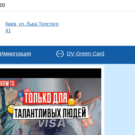
:00
Киев, ул. Льва Толстого
41
Иммиграция
DV Green Card