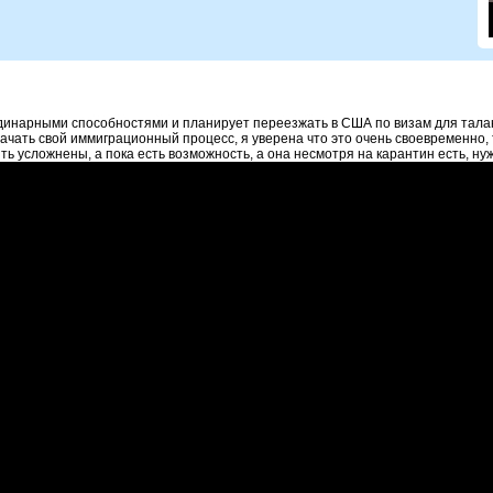
рдинарными способностями и планирует переезжать в США по визам для талант
начать свой иммиграционный процесс, я уверена что это очень своевременно,
ь усложнены, а пока есть возможность, а она несмотря на карантин есть, ну