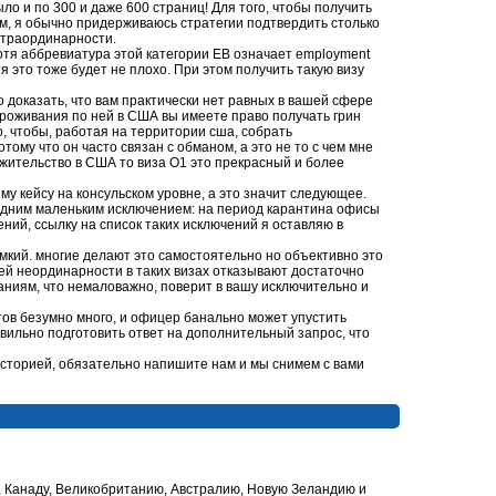
ыло и по 300 и даже 600 страниц! Для того, чтобы получить
м, я обычно придерживаюсь стратегии подтвердить столько
кстраординарности.
отя аббревиатура этой категории EB означает employment
я это тоже будет не плохо. При этом получить такую визу
о доказать, что вам практически нет равных в вашей сфере
проживания по ней в США вы имеете право получать грин
, чтобы, работая на территории сша, собрать
ому что он часто связан с обманом, а это не то с чем мне
а жительство в США то виза О1 это прекрасный и более
му кейсу на консульском уровне, а это значит следующее.
 одним маленьким исключением: на период карантина офисы
ний, ссылку на список таких исключений я оставляю в
емкий. многие делают это самостоятельно но объективно это
шей неординарности в таких визах отказывают достаточно
аниям, что немаловажно, поверит в вашу исключительно и
тов безумно много, и офицер банально может упустить
авильно подготовить ответ на дополнительный запрос, что
историей, обязательно напишите нам и мы снимем с вами
, Канаду, Великобританию, Австралию, Новую Зеландию и