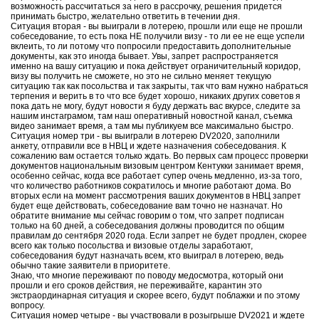
возможность рассчитаться за него в рассрочку, решения придется
принимать быстро, желательно ответить в течении дня.
Ситуация вторая - вы выиграли в лотерею, прошли или еще не прошли
собеседование, то есть пока НЕ получили визу - то ли ее не еще успели
вклеить, то ли потому что попросили предоставить дополнительные
документы, как это иногда бывает. Увы, запрет распространяется
именно на вашу ситуацию и пока действует ограничительный коридор,
визу вы получить не сможете, но это не сильно меняет текущую
ситуацию так как посольства и так закрыты, так что вам нужно набраться
терпения и верить в то что все будет хорошо, никаких других советов я
пока дать не могу, будут новости я буду держать вас вкурсе, следите за
нашим инстаграмом, там наш оперативный новостной канал, съемка
видео занимает время, а там мы публикуем все максимально быстро.
Ситуация номер три - вы выиграли в лотерею DV2020, заполнили
анкету, отправили все в НВЦ и ждете назначения собеседования. К
сожалению вам остается только ждать. Во первых сам процесс проверки
документов национальным визовым центром Кентукки занимает время,
особенно сейчас, когда все работает супер очень медленно, из-за того,
что количество работников сократилось и многие работают дома. Во
вторых если на момент рассмотрения ваших документов в НВЦ запрет
будет еще действовать, собеседование вам точно не назначат. Но
обратите внимание мы сейчас говорим о том, что запрет подписан
только на 60 дней, а собеседования должны проводится по общим
правилам до сентября 2020 года. Если запрет не будет продлен, скорее
всего как только посольства и визовые отделы заработают,
собеседования будут назначать всем, кто выиграл в лотерею, ведь
обычно такие заявители в приоритете.
Знаю, что многие переживают по поводу медосмотра, который они
прошли и его сроков действия, не переживайте, карантин это
экстраординарная ситуация и скорее всего, будут поблажки и по этому
вопросу.
Ситуация номер четыре - вы участвовали в розыгрыше DV2021 и ждете