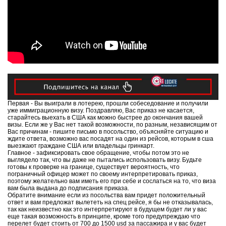
Первая - Вы выиграли в лотерею, прошли собеседование и получили
уже иммиграционную визу. Поздравляю, Вас приказ не касается,
старайтесь выехать в США как можно быстрее до окончания вашей
визы. Если же у Вас нет такой возможности, по разным, независящим от
Вас причинам - пишите письмо в посольство, объясняйте ситуацию и
ждите ответа, возможно вас посадят на один из рейсов, которым в сша
выезжают граждане США или владельцы гринкарт.
Главное - зафиксировать свое обращение, чтобы потом это не
выглядело так, что вы даже не пытались использовать визу. Будьте
готовы к проверке на границе, существует вероятность, что
пограничный офицер может по своему интерпретировать приказ,
поэтому желательно вам иметь его при себе и сослаться на то, что виза
вам была выдана до подписания приказа.
Обратите внимание если из посольства вам придет положительный
ответ и вам предложат вылететь на спец рейсе, я бы не отказывалась,
так как неизвестно как это интерпретируют в будущем будет ли у вас
еще такая возможность в принципе, кроме того предупреждаю что
перелет будет стоить от 700 до 1500 usd за пассажира и у вас будет