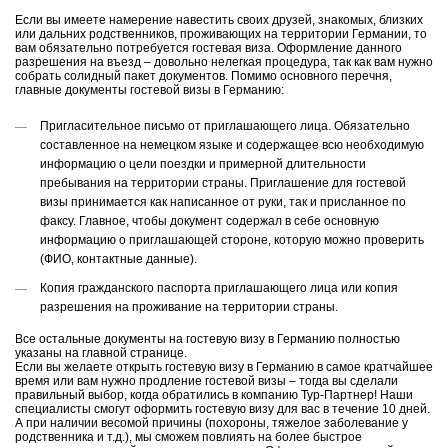
Если вы имеете намерение навестить своих друзей, знакомых, близких
или дальних родственников, проживающих на территории Германии, то
вам обязательно потребуется гостевая виза. Оформление данного
разрешения на въезд – довольно нелегкая процедура, так как вам нужно
собрать солидный пакет документов. Помимо основного перечня,
главные документы гостевой визы в Германию:
Пригласительное письмо от приглашающего лица. Обязательно
составленное на немецком языке и содержащее всю необходимую
информацию о цели поездки и примерной длительности
пребывания на территории страны. Приглашение для гостевой
визы принимается как написанное от руки, так и присланное по
факсу. Главное, чтобы документ содержал в себе основную
информацию о приглашающей стороне, которую можно проверить
(ФИО, контактные данные).
Копия гражданского паспорта приглашающего лица или копия
разрешения на проживание на территории страны.
Все остальные документы на гостевую визу в Германию полностью
указаны на главной странице.
Если вы желаете открыть гостевую визу в Германию в самое кратчайшее
время или вам нужно продление гостевой визы – тогда вы сделали
правильный выбор, когда обратились в компанию Тур-Партнер! Наши
специалисты смогут оформить гостевую визу для вас в течение 10 дней.
А при наличии весомой причины (похороны, тяжелое заболевание у
родственника и т.д.), мы сможем повлиять на более быстрое