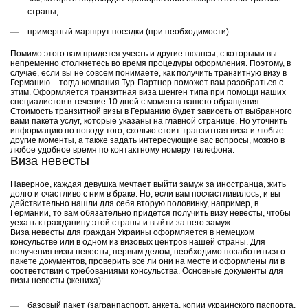
страны;
примерный маршрут поездки (при необходимости).
Помимо этого вам придется учесть и другие нюансы, с которыми вы
непременно столкнетесь во время процедуры оформления. Поэтому, в
случае, если вы не совсем понимаете, как получить транзитную визу в
Германию – тогда компания Тур-Партнер поможет вам разобраться с
этим. Оформляется транзитная виза шенген типа при помощи наших
специалистов в течение 10 дней с момента вашего обращения.
Стоимость транзитной визы в Германию будет зависеть от выбранного
вами пакета услуг, которые указаны на главной странице. Но уточнить
информацию по поводу того, сколько стоит транзитная виза и любые
другие моменты, а также задать интересующие вас вопросы, можно в
любое удобное время по контактному номеру телефона.
Виза невесты
Наверное, каждая девушка мечтает выйти замуж за иностранца, жить
долго и счастливо с ним в браке. Но, если вам посчастливилось, и вы
действительно нашли для себя вторую половинку, например, в
Германии, то вам обязательно придется получить визу невесты, чтобы
уехать к гражданину этой страны и выйти за него замуж.
Виза невесты для граждан Украины оформляется в немецком
консульстве или в одном из визовых центров нашей страны. Для
получения визы невесты, первым делом, необходимо позаботиться о
пакете документов, проверить все ли они на месте и оформлены ли в
соответствии с требованиями консульства. Основные документы для
визы невесты (жениха):
базовый пакет (загранпаспорт, анкета, копии украинского паспорта,