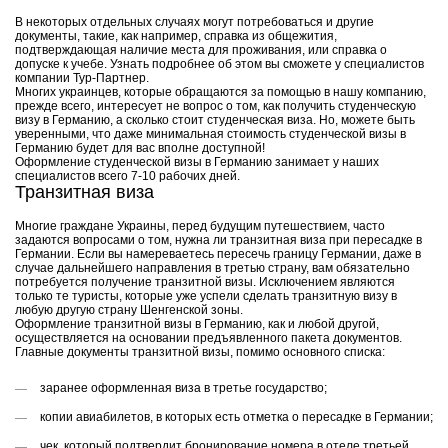
В некоторых отдельных случаях могут потребоваться и другие
документы, такие, как например, справка из общежития,
подтверждающая наличие места для проживания, или справка о
допуске к учебе. Узнать подробнее об этом вы сможете у специалистов
компании Тур-Партнер.
Многих украинцев, которые обращаются за помощью в нашу компанию,
прежде всего, интересует не вопрос о том, как получить студенческую
визу в Германию, а сколько стоит студенческая виза. Но, можете быть
уверенными, что даже минимальная стоимость студенческой визы в
Германию будет для вас вполне доступной!
Оформление студенческой визы в Германию занимает у наших
специалистов всего 7-10 рабочих дней.
Транзитная виза
Многие граждане Украины, перед будущим путешествием, часто
задаются вопросами о том, нужна ли транзитная виза при пересадке в
Германии. Если вы намереваетесь пересечь границу Германии, даже в
случае дальнейшего направления в третью страну, вам обязательно
потребуется получение транзитной визы. Исключением являются
только те туристы, которые уже успели сделать транзитную визу в
любую другую страну Шенгенской зоны.
Оформление транзитной визы в Германию, как и любой другой,
осуществляется на основании предъявленного пакета документов.
Главные документы транзитной визы, помимо основного списка:
заранее оформленная виза в третье государство;
копии авиабилетов, в которых есть отметка о пересадке в Германии;
чек, который подтвердит бронирование номера в отеле третьей