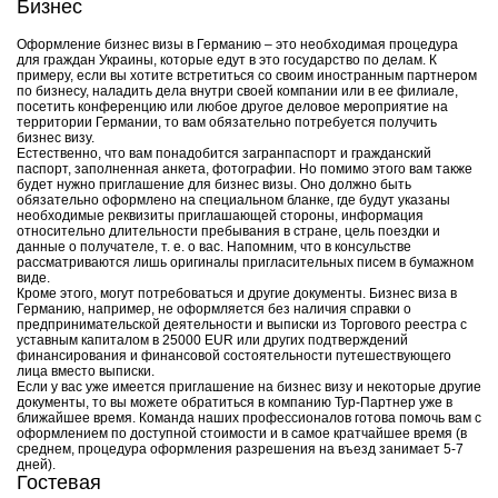
Бизнес
Оформление бизнес визы в Германию – это необходимая процедура
для граждан Украины, которые едут в это государство по делам. К
примеру, если вы хотите встретиться со своим иностранным партнером
по бизнесу, наладить дела внутри своей компании или в ее филиале,
посетить конференцию или любое другое деловое мероприятие на
территории Германии, то вам обязательно потребуется получить
бизнес визу.
Естественно, что вам понадобится загранпаспорт и гражданский
паспорт, заполненная анкета, фотографии. Но помимо этого вам также
будет нужно приглашение для бизнес визы. Оно должно быть
обязательно оформлено на специальном бланке, где будут указаны
необходимые реквизиты приглашающей стороны, информация
относительно длительности пребывания в стране, цель поездки и
данные о получателе, т. е. о вас. Напомним, что в консульстве
рассматриваются лишь оригиналы пригласительных писем в бумажном
виде.
Кроме этого, могут потребоваться и другие документы. Бизнес виза в
Германию, например, не оформляется без наличия справки о
предпринимательской деятельности и выписки из Торгового реестра с
уставным капиталом в 25000 EUR или других подтверждений
финансирования и финансовой состоятельности путешествующего
лица вместо выписки.
Если у вас уже имеется приглашение на бизнес визу и некоторые другие
документы, то вы можете обратиться в компанию Тур-Партнер уже в
ближайшее время. Команда наших профессионалов готова помочь вам с
оформлением по доступной стоимости и в самое кратчайшее время (в
среднем, процедура оформления разрешения на въезд занимает 5-7
дней).
Гостевая