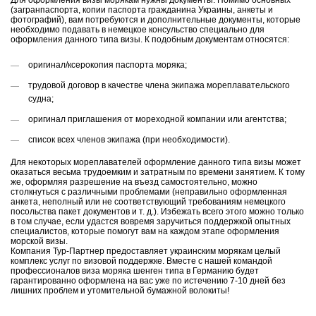
Для оформления визы морякам нужны документы. Помимо основных
(загранпаспорта, копии паспорта гражданина Украины, анкеты и
фотографий), вам потребуются и дополнительные документы, которые
необходимо подавать в немецкое консульство специально для
оформления данного типа визы. К подобным документам относятся:
оригинал/ксерокопия паспорта моряка;
трудовой договор в качестве члена экипажа мореплавательского
судна;
оригинал приглашения от мореходной компании или агентства;
список всех членов экипажа (при необходимости).
Для некоторых мореплавателей оформление данного типа визы может
оказаться весьма трудоемким и затратным по времени занятием. К тому
же, оформляя разрешение на въезд самостоятельно, можно
столкнуться с различными проблемами (неправильно оформленная
анкета, неполный или не соответствующий требованиям немецкого
посольства пакет документов и т. д.). Избежать всего этого можно только
в том случае, если удастся вовремя заручиться поддержкой опытных
специалистов, которые помогут вам на каждом этапе оформления
морской визы.
Компания Тур-Партнер предоставляет украинским морякам целый
комплекс услуг по визовой поддержке. Вместе с нашей командой
профессионалов виза моряка шенген типа в Германию будет
гарантированно оформлена на вас уже по истечению 7-10 дней без
лишних проблем и утомительной бумажной волокиты!