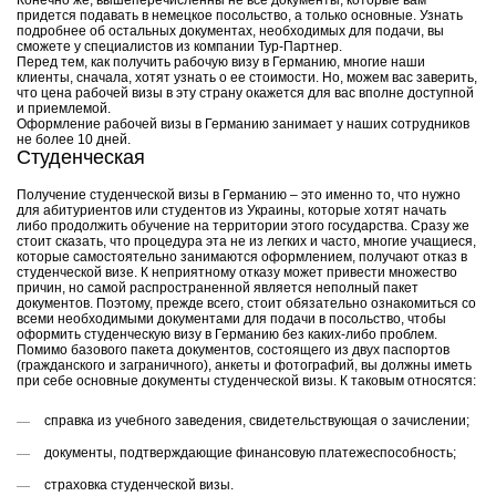
Конечно же, вышеперечисленны не все документы, которые вам
придется подавать в немецкое посольство, а только основные. Узнать
подробнее об остальных документах, необходимых для подачи, вы
сможете у специалистов из компании Тур-Партнер.
Перед тем, как получить рабочую визу в Германию, многие наши
клиенты, сначала, хотят узнать о ее стоимости. Но, можем вас заверить,
что цена рабочей визы в эту страну окажется для вас вполне доступной
и приемлемой.
Оформление рабочей визы в Германию занимает у наших сотрудников
не более 10 дней.
Студенческая
Получение студенческой визы в Германию – это именно то, что нужно
для абитуриентов или студентов из Украины, которые хотят начать
либо продолжить обучение на территории этого государства. Сразу же
стоит сказать, что процедура эта не из легких и часто, многие учащиеся,
которые самостоятельно занимаются оформлением, получают отказ в
студенческой визе. К неприятному отказу может привести множество
причин, но самой распространенной является неполный пакет
документов. Поэтому, прежде всего, стоит обязательно ознакомиться со
всеми необходимыми документами для подачи в посольство, чтобы
оформить студенческую визу в Германию без каких-либо проблем.
Помимо базового пакета документов, состоящего из двух паспортов
(гражданского и заграничного), анкеты и фотографий, вы должны иметь
при себе основные документы студенческой визы. К таковым относятся:
справка из учебного заведения, свидетельствующая о зачислении;
документы, подтверждающие финансовую платежеспособность;
страховка студенческой визы.