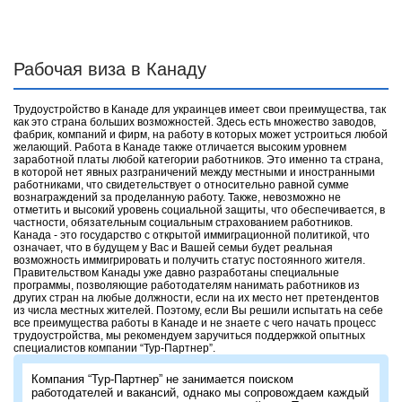
Рабочая виза в Канаду
Трудоустройство в Канаде для украинцев имеет свои преимущества, так
как это страна больших возможностей. Здесь есть множество заводов,
фабрик, компаний и фирм, на работу в которых может устроиться любой
желающий. Работа в Канаде также отличается высоким уровнем
заработной платы любой категории работников. Это именно та страна,
в которой нет явных разграничений между местными и иностранными
работниками, что свидетельствует о относительно равной сумме
вознаграждений за проделанную работу. Также, невозможно не
отметить и высокий уровень социальной защиты, что обеспечивается, в
частности, обязательным социальным страхованием работников.
Канада - это государство с открытой иммиграционной политикой, что
означает, что в будущем у Вас и Вашей семьи будет реальная
возможность иммигрировать и получить статус постоянного жителя.
Правительством Канады уже давно разработаны специальные
программы, позволяющие работодателям нанимать работников из
других стран на любые должности, если на их место нет претендентов
из числа местных жителей. Поэтому, если Вы решили испытать на себе
все преимущества работы в Канаде и не знаете с чего начать процесс
трудоустройства, мы рекомендуем заручиться поддержкой опытных
специалистов компании “Тур-Партнер”.
Компания “Тур-Партнер” не занимается поиском
работодателей и вакансий, однако мы сопровождаем каждый