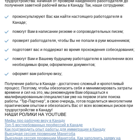
трудоустройства: начиная от проверки найденного работодателя до
получения заветной рабочей визы в Канаду. Так, наши сотрудники:
проконсультируют Вас как найти настоящего работодателя в
Канаде;
помогут Вам в написании резюме и сопроводительных писем;
проверят работодателя, чтобы Вы не попали в руки мошенников;
подготовят вас и поддержат во время прохождения собеседования;
помогут Вам и Вашему будущему работодателю в заполнении всех
необходимых форм, оформлении документов;
оформят вам рабочую визу;
Получение работы в Канаде - достаточно сложный и кропотливый
процесс. Поэтому, чтобы обезопасить себя и минимизировать затраты
времени и сил на это, мы рекомендуем Вам обращаться к
квалифицированным специалистам уже на первом этапе поиска
работы. “Тур-Партнер”, в свою очередь, готов поделиться многолетним
практическим опытом и обезопасить Вас от всех возможных рисков при
трудоустройстве в Канаду!
НАШИ РОЛИКИ НА YOUTUBE
Мифы про рабочую визу в Канаду
Топ-5 востребованных профессий в Канаде
Как подтвердить опыт работы для иммиграции в Канаду
Выездная сессия провинции Манитоба
Выездная сессия провинции Манитоба. Как заполнить заявку на