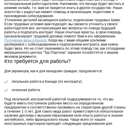
потенциальным работодателем. Напомним, что беседа будет вестись в
режиме онлайн, т.е. вам не придется ехать в другое государство. Наше
агентство с радостью окажет помощь в организации, подготовке и
прохождении собеседования.
Уточнение деталей касающихся работы, подписание трудовых бумаг.
Если трудовые условия вам подходят, вы сможете уточнить у своего
работодателя все, интересующие вас вопросы по поводу будущей
работы и подписать контракт. Наши опытные юристы, в свою очередь,
проанализируют трудовой договор помогут Вам в его оформлении.
Получение визы в Канаду.
Когда мы с вами общими усилиями
разберемся с собеседованием и подписанием контракта, вам нужна
будет виза. Но не стоит переживать по этому поводу так, как сотрудники
миграционного центра “Тур-Партнер” заранее позаботятся о вашем
визовом документе.
Кто требуется для работы?
Для украинцев, как и для канадских граждан, предлагается:
легальная работа в Канаде (по контракту);
сезонная работа.
Под легальной, контрактной работой подразумевается то, что вы
будете иметь постоянное рабочее место на определенном
предприятии и соответственно проживать на территории другой страны
в течение 1-3 лет. Для такого вида работ приветствуется обязательное
наличие диплома о высшем образовании (или опыта работы) и знание
английского, либо французского языка. Чаще всего от наших
иностранных партнеров приходят следующие предложения для: