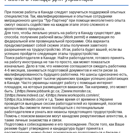
При поиске работы в Канаде следует заручиться поддержкой опытных
специалистов. Так, квалифицированные и опытные сотрудники
миграционного центра “Тур-Партнер” при помощи многолетнего опыта
смогут оказать содействие на каждом этапе этого сложного и
кропотливого процесса.
Для того, чтобы легально уехать на работу в Канаду существует два
способа: получение рабочей визы (Work permit) и иммиграция по
федеральной или провинциальной программе. Оба варианта
предусматривают собой схожие этапы получения заветного
разрешения на трудоустройство. Итак, работа будет вашей, если вы
успешно пройдете следующие этапы трудоустройства:
Поиск работодателя в Канаде. Найти работодателя, готового принять
на работу иностранца не так-то просто, как может показаться
изначально. Дело в том, что немногие соглашаются ожидать работника
4-6 месяцев, заниматься подготовкой документов и нести риски за
квалифицированность будущего работника. Но шансы однозначно есть,
чему свидетельствуют тысячи украинских граждан успешно работающих
в Канаде. Часто украинцы находят работу с помощью интернет
площадок, на которых размещаются вакансии. Так например, это может
быть: 1)https://www.jobbank.gc.ca; 2)www.monster.ca;
3)https://www.indeed.ca/; 4)https://www.workopolis.com/en/;
5)https://ca.linkedin.com/ и т.д. Также время от времени в Украине
проводятся выездные сессии работодателей из провинций, посетив
которые Вы сможете лично пообщаться с потенциальным
работодателем и узнать все нюансы предстоящего трудоустройства.
Помочь с поиском вакансии могут канадские рекрутинговые агентства, а
также личные знакомства и связи.
Подготовка к собеседованию и его прохождение. После того, как Ваше
резюме будет утверждено и кандидатура будет принята к
рассмотрению, нужно будет основательно подготовиться к беседе с