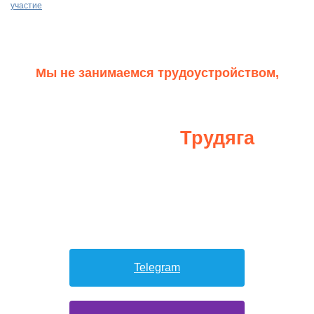
участие
Мы не занимаемся трудоустройством,
помогаем, когда у тебя уже есть работодатель.
Если ты ищешь работу за границей,
Трудяга
подпишись​ на бота -
.
Робот поможет тебе найти работу.
Telegram