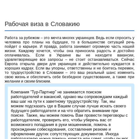
Рабочая виза в Словакию
Работа за рубежом – это мечта многих украинцев. Ведь если спросить у
человека про планы на будущее, то в большинстве ситуаций речь
пойдет о карьере. И правда, работа занимает огромную часть нашей
жизни. Каждому хочется, чтобы она приносила радость и достойно
оплачивалась. Если в Украине вы не находите вакансии,
удовлетворяющие все запросы – не стоит останавливаться. Сейчас
Европа открыла двери для украинцев и действительно нуждается в
хороших кадрах. Если вы упорны, ответственны и не боитесь перемен,
то трудоустройство в Словакии – это ваш реальный шанс изменить
свою жизнь и обеспечить себе безбедное существование, а также при
желании и своим близким.
Компания “Тур-Партнер” не занимается поиском
работодателей и вакансий, однако мы сопровождаем каждый
ваш шаг на пути к заветному трудоустройству. Так, мы
можем подсказать где в Вашем случае лучше искать своего
будущего работодателя и на что обратить внимание при
поиске. Также, мы можем помочь Вам провести переговоры с
работодателем, проверить его, чтобы уберечь вас от
возможного попадания в руки мошенников, помочь в
прохождении собеседования, составления резюме и
оформлении других сопутствующих документов. Иногда
работодателю нужна помощь юриста или совет, чтобы он мог