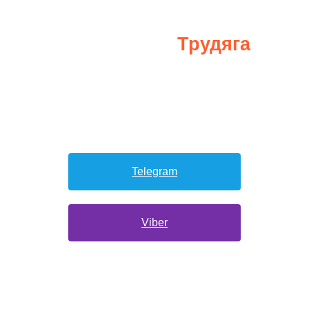
Если ты ищешь работу за границей,
Трудяга
подпишись​ на бота -
.
Робот поможет тебе найти работу.
Telegram
Viber
Займет всего 5 секунд! И ты уже в