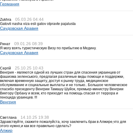
Германия
05.03.26 04:44
Zukhra
Gatovli nasha viza esli gatov otpravte pajalusta
Саудовская Аравия
09.01.26 08:39
Ринат
Я могу взять туристическую Визу по прибытию в Медину.
Саудовская Аравия
25.10.25 10:43
Сергій
Венгрия - являются одной из лучших стран для спасения украинцев от
фашизма зеленського, предлагая различные виды помощи и поддержки,
включая временную защиту, доступ к рынку труда, медицинское
обслуживание и социальные выплаты и не только.. Большое человеческое
спасибо презеденту Венгрии Тамашу Шуйок, премьер-министру Венгрии
Виктору Орбану и всем, кто приходит на помощь спасая от террора и
геноцида ураинцев. !!!
Венгрия
14.10.25 19:38
Светлана
Здравствуйте, скажите пожалуйста, хочу заключить брак в Алжире,что для
этого нужно,и как все правильно сделать?
Алжир