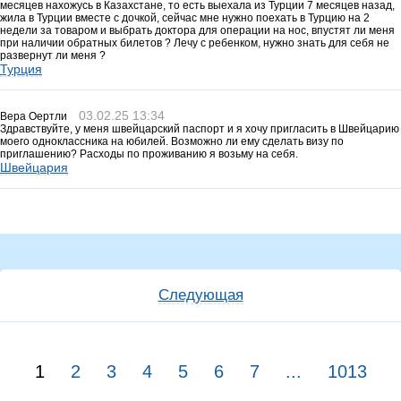
месяцев нахожусь в Казахстане, то есть выехала из Турции 7 месяцев назад,
жила в Турции вместе с дочкой, сейчас мне нужно поехать в Турцию на 2
недели за товаром и выбрать доктора для операции на нос, впустят ли меня
при наличии обратных билетов ? Лечу с ребенком, нужно знать для себя не
развернут ли меня ?
Турция
03.02.25 13:34
Вера Оертли
Здравствуйте, у меня швейцарский паспорт и я хочу пригласить в Швейцарию
моего одноклассника на юбилей. Возможно ли ему сделать визу по
приглашению? Расходы по проживанию я возьму на себя.
Швейцария
Следующая
1
2
3
4
5
6
7
...
1013