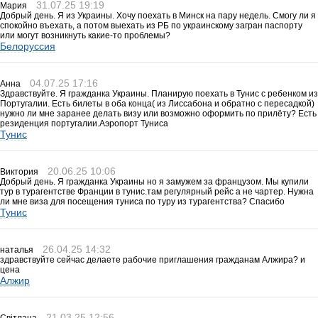
31.07.25 19:19
Мария
Добрый день. Я из Украины. Хочу поехать в Минск на пару недель. Смогу ли я
спокойно въехать, а потом выехать из РБ по украинскому загран паспорту
или могут возникнуть какие-то проблемы?
Белоруссия
04.07.25 17:16
Анна
Здравствуйте. Я гражданка Украины. Планирую поехать в Тунис с ребенком из
Португалии. Есть билеты в оба конца( из Лиссабона и обратно с пересадкой)
нужно ли мне заранее делать визу или возможно оформить по прилёту? Есть
резиденция португалии.Аэропорт Туниса
Тунис
20.06.25 10:06
Виктория
Добрый день. Я гражданка Украины но я замужем за французом. Мы купили
тур в турагентстве Франции в тунис.там регулярный рейс а не чартер. Нужна
ли мне виза для посещения туниса по туру из турагентства? Спасибо
Тунис
26.04.25 14:32
наталья
здравствуйте сейчас делаете рабочие приглашения гражданам Алжира? и
цена
Алжир
21.03.25 12:56