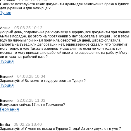
Світлана
Скажите пожалуйста какие документы нужны для заключения брака в Тунисе
для украинки и для Алжирца ?
Тунис
05.03.25 10:12
Алина
Добрый день, подалась на рабочую визу в Турцию, все документы при подаче
были в порядке. До этого на протяжении 5 лет работала в Турции . Но в этом
году по личным причинам получила оверстей 16 дней, штраф оплатила.
запрета на въезд или депортации нет, единственное сказали, что прилетит
могу только в мае Так же в аэропорту сказали что если не хочу ждать три
месяца то могу приехать по рабочей визе и по разрешению на работу. Могут
ли отказать в рабочей визе?
Турция
04.03.25 10:04
Евгений
Здравствуйте! Вы можете трудоустроить в Турции?
Турция
22.02.25 11:03
Евгения
Выпускают сейчас 17 лет в Германию?
Германия
05.02.25 18:40
Emilia
Здравствуйте! У меня не въезд в Турцию 2 года! Из этих двух лет я уже 7