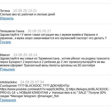
10.09.25 13:21
Тетяна
Сколько виз в1 рабочая и сколько дней
Израиль
25.08.25 05:27
Тигишвили Ганна
Здравствуйте ! У меня такая ситуация мы с мужем живём в Украине я
украинка , к мужа скоро заканчивается его грузинский паспорт что делать ?
Грузия
24.08.25 18:14
Максат
Здравствуйте мы семья из Туркменистана , хотим уйехат на родину транзита
через Бухарест 2 взрослых и 2 ребенка до 2 лет проконсультируйте ка мы
можем оформит Транзитный визы билеты куплены на 30 сентября
Румыния
24.08.25 07:34
infoblackdoc
Сообщение ???? BLACKDOC ???? ДОКУМЕНТЫ
https://www.youtube.com/watch?v=wpp5LWZRp_Q https://telegra.ph/BLACKDOC-
PRO-01-18 ↘ НОВЫМ КЛИЕНТАМ ↙ Напиши мне в лс " SALE " Получи 30%
скидки *Manager telegram: @manager_flsh
Германия