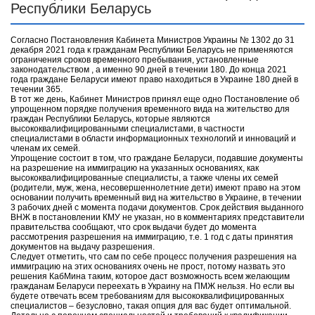
Республики Беларусь
Согласно Постановления Кабинета Министров Украины № 1302 до 31
декабря 2021 года к гражданам Республики Беларусь не применяются
ограничения сроков временного пребывания, установленные
законодательством , а именно 90 дней в течении 180. До конца 2021
года граждане Беларуси имеют право находиться в Украине 180 дней в
течении 365.
В тот же день, Кабинет Министров принял еще одно Постановление об
упрощенном порядке получения временного вида на жительство для
граждан Республики Беларусь, которые являются
высококвалифицированными специалистами, в частности
специалистами в области информационных технологий и инноваций и
членам их семей.
Упрощение состоит в том, что граждане Беларуси, подавшие документы
на разрешение на иммиграцию на указанных основаниях, как
высококвалифицированные специалисты, а также члены их семей
(родители, муж, жена, несовершеннолетние дети) имеют право на этом
основании получить временный вид на жительство в Украине, в течении
3 рабочих дней с момента подачи документов. Срок действия выданного
ВНЖ в постановлении КМУ не указан, но в комментариях представители
правительства сообщают, что срок выдачи будет до момента
рассмотрения разрешения на иммиграцию, т.е. 1 год с даты принятия
документов на выдачу разрешения.
Следует отметить, что сам по себе процесс получения разрешения на
иммиграцию на этих основаниях очень не прост, потому назвать это
решения КабМина таким, которое даст возможность всем желающим
гражданам Беларуси переехать в Украину на ПМЖ нельзя. Но если вы
будете отвечать всем требованиям для высококвалифицированных
специалистов – безусловно, такая опция для вас будет оптимальной.