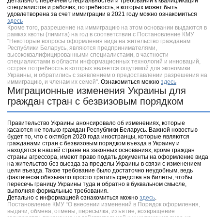
Детально с перечнем специальностей и требований к квалификации
специалистов и рабочих, потребность, в которых может быть
удовлетворена за счет иммиграции в 2021 году можно ознакомиться
здесь
Кроме того, разрешение на иммиграцию на этом основании выдаются в
рамках квоты (лимита) на год в соответствии с Постановление КМУ
“Некоторые вопросы оформления вида на жительство гражданам
Республики Беларусь, являются предпринимателями,
высококвалифицированными специалистами, в частности
специалистами в области информационных технологий и инноваций,
острая потребность в которых является ощутимой для экономики
Украины, и обратились с заявлением о предоставлении разрешения на
иммиграцию, и членам их семей".
Ознакомиться можно
здесь
Миграционные изменения Украины для
граждан стран с безвизовым порядком
Правительство Украины анонсировало об изменениях, которые
касаются не только граждан Республики Беларусь. Важной новостью
будет то, что с октября 2020 года иностранцы, которые являются
гражданами стран с безвизовым порядком въезда в Украину и
находятся в нашей стране на законных основаниях, кроме граждан
страны агрессора, имеют право подать документы на оформление вида
на жительство без выезда за пределы Украины в связи с изменением
цели въезда. Такое требование было достаточно неудобным, ведь
фактически обязывало просто тратить средства на билеты, чтобы
пересечь границу Украины туда и обратно в буквальном смысле,
выполняя формальные требования.
Детально с информацией ознакомиться можно
здесь
.
Постановление КМУ “О внесении изменений в Порядок оформления,
выдачи, обмена, отмены, пересылка, изъятие, возвращение