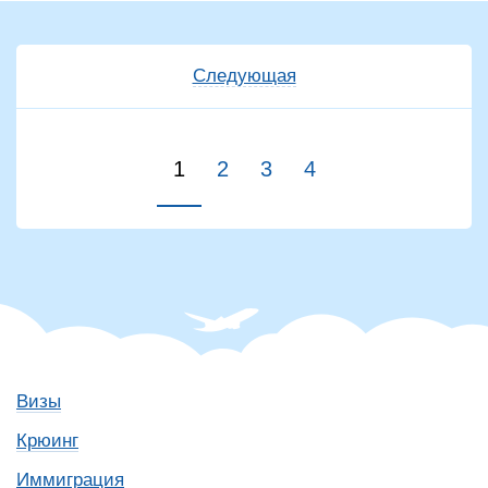
Следующая
1
2
3
4
Визы
Крюинг
Иммиграция