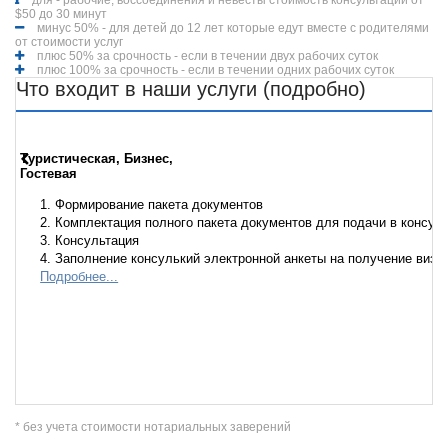
для - рабочие, воссоединения и невесты стоимость консультации от
$50 до 30 минут
минус 50% - для детей до 12 лет которые едут вместе с родителями
от стоимости услуг
плюс 50% за срочность - если в течении двух рабочих суток
плюс 100% за срочность - если в течении одних рабочих суток
Что входит в наши услуги (подробно)
Туристическая, Бизнес,
Гостевая
1. Формирование пакета документов
2. Комплектация полного пакета документов для подачи в консул
3. Консультация
4. Заполнение консулький электронной анкеты на получение визы
Подробнее...
* без учета стоимости нотариальных заверений