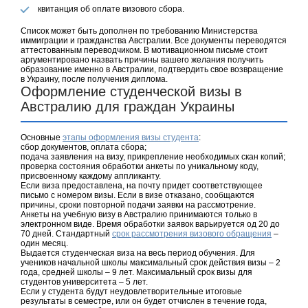
квитанция об оплате визового сбора.
Список может быть дополнен по требованию Министерства
иммиграции и гражданства Австралии. Все документы переводятся
аттестованным переводчиком. В мотивационном письме стоит
аргументировано назвать причины вашего желания получить
образование именно в Австралии, подтвердить свое возвращение
в Украину, после получения диплома.
Оформление студенческой визы в
Австралию для граждан Украины
Основные
этапы оформления визы студента
:
сбор документов, оплата сбора;
подача заявления на визу, прикрепление необходимых скан копий;
проверка состояния обработки анкеты по уникальному коду,
присвоенному каждому аппликанту.
Если виза предоставлена, на почту придет соответствующее
письмо с номером визы. Если в визе отказано, сообщаются
причины, сроки повторной подачи заявки на рассмотрение.
Анкеты на учебную визу в Австралию принимаются только в
электронном виде. Время обработки заявок варьируется од 20 до
70 дней. Стандартный
срок рассмотрения визового обращения
–
один месяц.
Выдается студенческая виза на весь период обучения. Для
учеников начальной школы максимальный срок действия визы – 2
года, средней школы – 9 лет. Максимальный срок визы для
студентов университета – 5 лет.
Если у студента будут неудовлетворительные итоговые
результаты в семестре, или он будет отчислен в течение года,