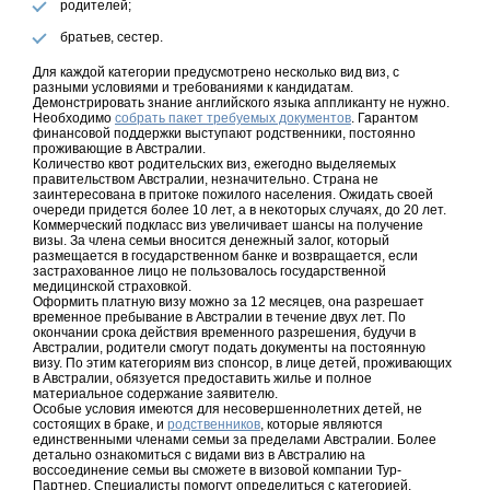
родителей;
братьев, сестер.
Для каждой категории предусмотрено несколько вид виз, с
разными условиями и требованиями к кандидатам.
Демонстрировать знание английского языка аппликанту не нужно.
Необходимо
собрать пакет требуемых документов
. Гарантом
финансовой поддержки выступают родственники, постоянно
проживающие в Австралии.
Количество квот родительских виз, ежегодно выделяемых
правительством Австралии, незначительно. Страна не
заинтересована в притоке пожилого населения. Ожидать своей
очереди придется более 10 лет, а в некоторых случаях, до 20 лет.
Коммерческий подкласс виз увеличивает шансы на получение
визы. За члена семьи вносится денежный залог, который
размещается в государственном банке и возвращается, если
застрахованное лицо не пользовалось государственной
медицинской страховкой.
Оформить платную визу можно за 12 месяцев, она разрешает
временное пребывание в Австралии в течение двух лет. По
окончании срока действия временного разрешения, будучи в
Австралии, родители смогут подать документы на постоянную
визу. По этим категориям виз спонсор, в лице детей, проживающих
в Австралии, обязуется предоставить жилье и полное
материальное содержание заявителю.
Особые условия имеются для несовершеннолетних детей, не
состоящих в браке, и
родственников
, которые являются
единственными членами семьи за пределами Австралии. Более
детально ознакомиться с видами виз в Австралию на
воссоединение семьи вы сможете в визовой компании Тур-
Партнер. Специалисты помогут определиться с категорией,