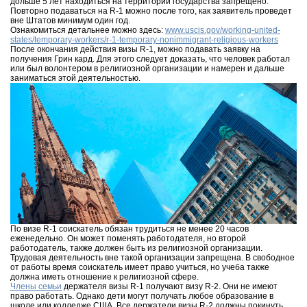
дольше 5 лет находиться на территории государства запрещено.
Повторно подаваться на R-1 можно после того, как заявитель проведет
вне Штатов минимум один год.
Ознакомиться детальнее можно здесь:
www.uscis.gov/working-united-
states/temporary-workers/r-1-temporary-nonimmigrant-religious-workers
После окончания действия визы R-1, можно подавать заявку на
получения Грин кард. Для этого следует доказать, что человек работал
или был волонтером в религиозной организации и намерен и дальше
заниматься этой деятельностью.
По визе R-1 соискатель обязан трудиться не менее 20 часов
еженедельно. Он может поменять работодателя, но второй
работодатель, также должен быть из религиозной организации.
Трудовая деятельность вне такой организации запрещена. В свободное
от работы время соискатель имеет право учиться, но учеба также
должна иметь отношение к религиозной сфере.
Члены семьи
держателя визы R-1 получают визу R-2. Они не имеют
право работать. Однако дети могут получать любое образование в
школе или колледже США. Все держатели визы R-2 должны покинуть