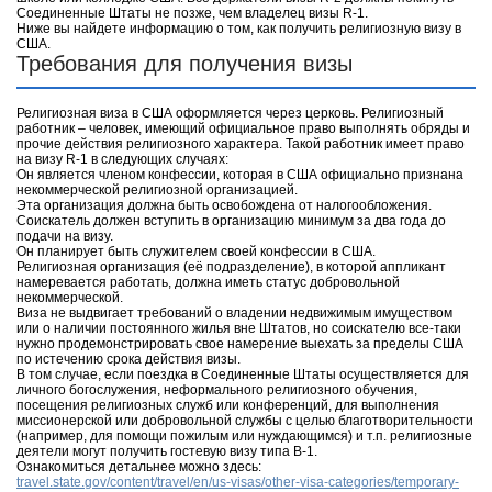
Соединенные Штаты не позже, чем владелец визы R-1.
Ниже вы найдете информацию о том, как получить религиозную визу в
США.
Требования для получения визы
Религиозная виза в США оформляется через церковь. Религиозный
работник – человек, имеющий официальное право выполнять обряды и
прочие действия религиозного характера. Такой работник имеет право
на визу R-1 в следующих случаях:
Он является членом конфессии, которая в США официально признана
некоммерческой религиозной организацией.
Эта организация должна быть освобождена от налогообложения.
Соискатель должен вступить в организацию минимум за два года до
подачи на визу.
Он планирует быть служителем своей конфессии в США.
Религиозная организация (её подразделение), в которой аппликант
намеревается работать, должна иметь статус добровольной
некоммерческой.
Виза не выдвигает требований о владении недвижимым имуществом
или о наличии постоянного жилья вне Штатов, но соискателю все-таки
нужно продемонстрировать свое намерение выехать за пределы США
по истечению срока действия визы.
В том случае, если поездка в Соединенные Штаты осуществляется для
личного богослужения, неформального религиозного обучения,
посещения религиозных служб или конференций, для выполнения
миссионерской или добровольной службы с целью благотворительности
(например, для помощи пожилым или нуждающимся) и т.п. религиозные
деятели могут получить гостевую визу типа В-1.
Ознакомиться детальнее можно здесь:
travel.state.gov/content/travel/en/us-visas/other-visa-categories/temporary-