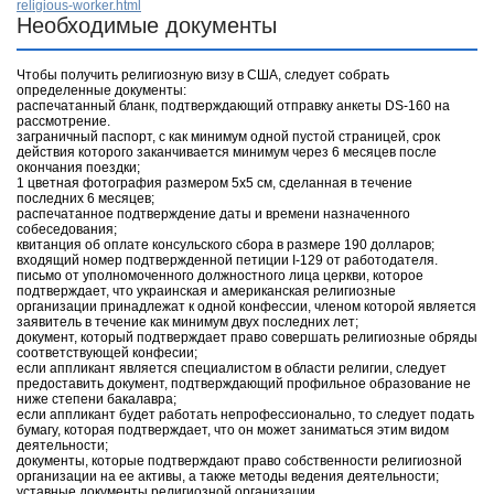
religious-worker.html
Необходимые документы
Чтобы получить религиозную визу в США, следует собрать
определенные документы:
распечатанный бланк, подтверждающий отправку анкеты DS-160 на
рассмотрение.
заграничный паспорт, с как минимум одной пустой страницей, срок
действия которого заканчивается минимум через 6 месяцев после
окончания поездки;
1 цветная фотография размером 5х5 см, сделанная в течение
последних 6 месяцев;
распечатанное подтверждение даты и времени назначенного
собеседования;
квитанция об оплате консульского сбора в размере 190 долларов;
входящий номер подтвержденной петиции I-129 от работодателя.
письмо от уполномоченного должностного лица церкви, которое
подтверждает, что украинская и американская религиозные
организации принадлежат к одной конфессии, членом которой является
заявитель в течение как минимум двух последних лет;
документ, который подтверждает право совершать религиозные обряды
соответствующей конфесии;
если аппликант является специалистом в области религии, следует
предоставить документ, подтверждающий профильное образование не
ниже степени бакалавра;
если аппликант будет работать непрофессионально, то следует подать
бумагу, которая подтверждает, что он может заниматься этим видом
деятельности;
документы, которые подтверждают право собственности религиозной
организации на ее активы, а также методы ведения деятельности;
уставные документы религиозной организации.