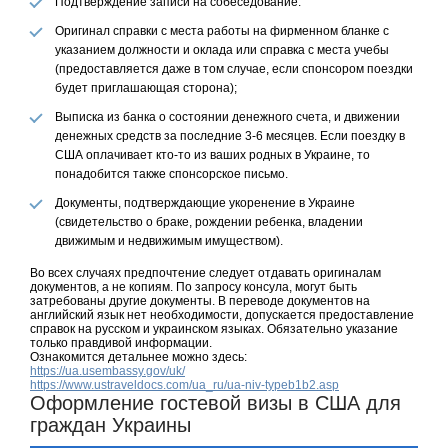
Подтверждение записи на собеседование.
Оригинал справки с места работы на фирменном бланке с
указанием должности и оклада или справка с места учебы
(предоставляется даже в том случае, если спонсором поездки
будет приглашающая сторона);
Выписка из банка о состоянии денежного счета, и движении
денежных средств за последние 3-6 месяцев. Если поездку в
США оплачивает кто-то из ваших родных в Украине, то
понадобится также спонсорское письмо.
Документы, подтверждающие укоренение в Украине
(свидетельство о браке, рождении ребенка, владении
движимым и недвижимым имуществом).
Во всех случаях предпочтение следует отдавать оригиналам
документов, а не копиям. По запросу консула, могут быть
затребованы другие документы. В переводе документов на
английский язык нет необходимости, допускается предоставление
справок на русском и украинском языках. Обязательно указание
только правдивой информации.
Ознакомится детальнее можно здесь:
https://ua.usembassy.gov/uk/
https://www.ustraveldocs.com/ua_ru/ua-niv-typeb1b2.asp
Оформление гостевой визы в США для
граждан Украины