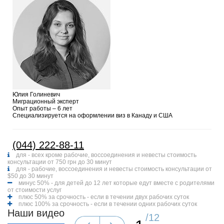
Юлия Голиневич
Миграционный эксперт
Опыт работы – 6 лет
Специализируется на оформлении виз в Канаду и США
(044) 222-88-11
для - всех кроме рабочие, воссоединения и невесты стоимость
консультации от 750 грн до 30 минут
для - рабочие, воссоединения и невесты стоимость консультации от
$50 до 30 минут
минус 50% - для детей до 12 лет которые едут вместе с родителями
от стоимости услуг
плюс 50% за срочность - если в течении двух рабочих суток
плюс 100% за срочность - если в течении одних рабочих суток
Наши видео
/
12