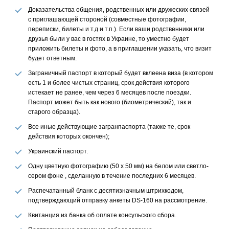
Доказательства общения, родственных или дружеских связей
с приглашающей стороной (совместные фотографии,
переписки, билеты и т.д и т.п.). Если ваши родственники или
друзья были у вас в гостях в Украине, то уместно будет
приложить билеты и фото, а в приглашении указать, что визит
будет ответным.
Заграничный паспорт в который будет вклеена виза (в котором
есть 1 и более чистых страниц, срок действия которого
истекает не ранее, чем через 6 месяцев после поездки.
Паспорт может быть как нового (биометрический), так и
старого образца).
Все иные действующие загранпаспорта (также те, срок
действия которых окончен);
Украинский паспорт.
Одну цветную фотографию (50 х 50 мм) на белом или светло-
сером фоне , сделанную в течение последних 6 месяцев.
Распечатанный бланк с десятизначным штрихкодом,
подтверждающий отправку анкеты DS-160 на рассмотрение.
Квитанция из банка об оплате консульского сбора.