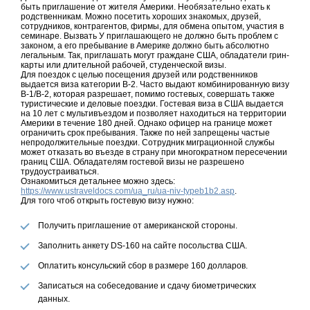
быть приглашение от жителя Америки. Необязательно ехать к
родственникам. Можно посетить хороших знакомых, друзей,
сотрудников, контрагентов, фирмы, для обмена опытом, участия в
семинаре. Вызвать У приглашающего не должно быть проблем с
законом, а его пребывание в Америке должно быть абсолютно
легальным. Так, приглашать могут граждане США, обладатели грин-
карты или длительной рабочей, студенческой визы.
Для поездок с целью посещения друзей или родственников
выдается виза категории B-2. Часто выдают комбинированную визу
B-1/B-2, которая разрешает, помимо гостевых, совершать также
туристические и деловые поездки. Гостевая виза в США выдается
на 10 лет с мультивъездом и позволяет находиться на территории
Америки в течение 180 дней. Однако офицер на границе может
ограничить срок пребывания. Также по ней запрещены частые
непродолжительные поездки. Сотрудник миграционной службы
может отказать во въезде в страну при многократном пересечении
границ США. Обладателям гостевой визы не разрешено
трудоустраиваться.
Ознакомиться детальнее можно здесь:
https://www.ustraveldocs.com/ua_ru/ua-niv-typeb1b2.asp
.
Для того чтоб открыть гостевую визу нужно:
Получить приглашение от американской стороны.
Заполнить анкету DS-160 на сайте посольства США.
Оплатить консульский сбор в размере 160 долларов.
Записаться на собеседование и сдачу биометрических
данных.