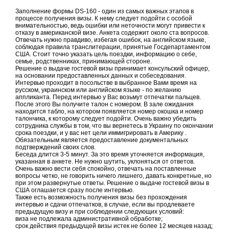
Заполнение формы DS-160 - один из самых важных этапов в
процессе получения визы. К нему следует подойти с особой
внимательностью, ведь ошибки или неточности могут привести к
отказу в американской визе. Анкета
содержит около ста вопросов.
Отвечать нужно правдиво, избегая ошибок, на английском языке,
соблюдая правила транслитерации, принятые Госдепартаментом
США. Стоит точно указать цель поездки, информацию о себе,
семье, родственниках, принимающей стороне.
Решение о выдаче гостевой визы принимает консульский офицер,
на основании предоставленных данных и собеседования.
Интервью проходит в посольстве в выбранное Вами время на
русском, украинском или английском языке - по желанию
аппликанта. Перед интервью у Вас возьмут отпечатки пальцев.
После этого Вы получите талон с номером. В зале ожидания
находится табло, на котором появляется номер окошка и номер
талончика, к которому следует подойти. Очень важно убедить
сотрудника службы в том, что вы вернетесь в Украину по окончании
срока поездки, и у вас нет цели иммигрировать в Америку .
Обязательным является предоставление документальных
подтверждений своих слов.
Беседа длится 3-5 минут. За это время уточняется информация,
указанная в анкете. Не нужно шутить, уклоняться от ответов.
Очень важно вести себя спокойно, отвечать на поставленные
вопросы четко, не говорить ничего лишнего, давать конкретные, но
при этом развернутые ответы. Решение о выдаче гостевой визы в
США оглашается сразу после интервью.
Также есть возможность получения визы без прохождения
интервью и сдачи отпечатков, в случае, если вы продлеваете
предыдущую визу и при соблюдении следующих условий:
виза не подлежала административной обработке;
срок действия предыдущей визы истек не более 12 месяцев назад;