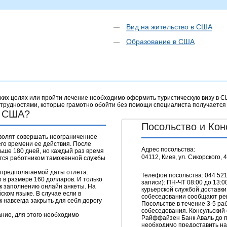
Вид на жительство в США
Образование в США
х целях или пройти лечение необходимо оформить туристическую визу в США
трудностями, которые грамотно обойти без помощи специалиста получается д
в США?
Посольство и Кон
зволят совершать неограниченное
го времени ее действия. После
Адрес посольства:
ьше 180 дней, но каждый раз время
04112, Киев, ул. Сикорского, 4
ется работником таможенной службы
 предполагаемой даты отлета.
Телефон посольства: 044 52
 в размере 160 долларов. И только
записи): ПН-ЧТ 08:00 до 13
 к заполнен
ию онлайн анкеты
. На
курьерской службой доставк
ском языке. В случае если в
собеседовании сообщают ре
 навсегда закрыть для себя дорогу
Посольстве в течение 3-5 ра
собеседования. Консульский
ание
, для этого необходимо
Райффайзен Банк Аваль до п
необходимо предоставить на 