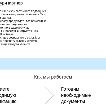
Тур-Партнер
в США скрывает много подводных
кнуть вашу мечту. Компания Тур-
ши шансы
.
 сразу предугадать все возможные
ии наши специалисты
менно в вашем случае.
ы. Проведут инструктаж, как
А в Киеве.
сяцев возрастает в разы. Мы
ы превратить вашу мечту в
 лице каждого клиента.
Как мы работаем
аете
Готовим
одимую
необходимые
льтацию
документы