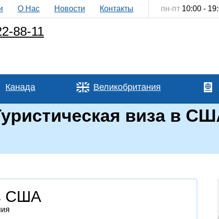
и
О Нас
Новости
Контакты
пн-пт
10:00 - 19
22-88-11
Канада
Великобритания
Туристическая виза в СШ
в США
ния