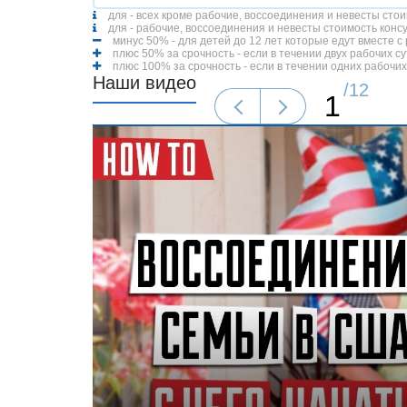
для - всех кроме рабочие, воссоединения и невесты стои
для - рабочие, воссоединения и невесты стоимость консу
минус 50% - для детей до 12 лет которые едут вместе с
плюс 50% за срочность - если в течении двух рабочих су
плюс 100% за срочность - если в течении одних рабочих
Наши видео
/
12
1
жище