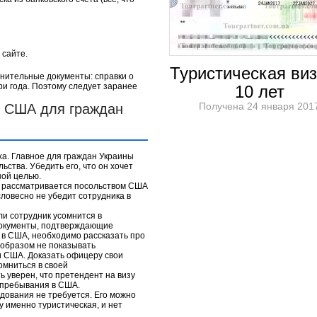
 сайте.
Туристическая виз
нительные документы: справки о
ри года. Поэтому следует заранее
10 лет
Получена 24 января 201
в США для граждан
ха. Главное для граждан Украины
ства. Убедить его, что он хочет
ной целью.
ы рассматривается посольством США
словесно не убедит сотрудника в
и сотрудник усомнится в
 документы, подтверждающие
 в США, необходимо рассказать про
 образом не показывать
и США. Доказать офицеру свои
омниться в своей
 уверен, что претендент на визу
 пребывания в США.
дования не требуется. Его можно
у именно туристическая, и нет