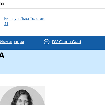
:00
Киев, ул. Льва Толстого
41
Иммиграция
DV Green Card
А