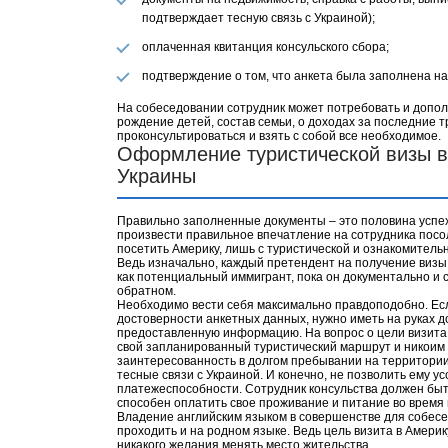
подтверждает тесную связь с Украиной);
оплаченная квитанция консульского сбора;
подтверждение о том, что анкета была заполнена на
На собеседовании сотрудник может потребовать и допол
рождение детей, состав семьи, о доходах за последние т
проконсультироваться и взять с собой все необходимое.
Оформление туристической визы 
Украины
Правильно заполненные документы
– это половина успе
произвести правильное впечатление на сотрудника посоль
посетить Америку, лишь с туристической и ознакомитель
Ведь изначально, каждый претендент на получение виз
как потенциальный иммигрант, пока он документально и 
обратном.
Необходимо вести себя максимально правдоподобно. Есл
достоверности анкетных данных, нужно иметь на руках
предоставленную информацию. На вопрос о цели визита
свой запланированный туристический маршрут и никоим
заинтересованность в долгом пребывании на территори
тесные связи с Украиной. И конечно, не позволить ему ус
платежеспособности. Сотрудник консульства должен быть
способен оплатить свое проживание и питание во время
Владение английским языком в совершенстве для собесе
проходить и на родном языке. Ведь цель визита в Америк
никакого желания менять место жительства.