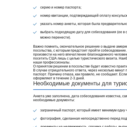
серию и номер паспорта;
номер квитанции, подтверждающей оплату консульск
указать номер анкеты, которая была предварительн
выбрать подходящую дату для собеседования (ее в 
можно перенести).
Важно помнить, окончательное решение о выдаче амери
посольства, с которым предстоит пройти собеседование
произвести на него впечатление благонадежного человек
посетить США лишь с целью туристического визита. Наи
наши профессионалы.
О принятом решении в посольстве будет известно практи
В случае отрицательного ответа, через несколько минут
паспорт. Причину отказа, как правило, не сообщают. Есл
оформляют в течен
ие 2-3 дней
.
Необходимые документы для тури
Анкета уже заполнена, дата собеседования известна, са
необходимые документы:
заграничный паспорт, который имеет минимум одну 
фотография, сделанная непосредственно перед под
документы на недвижимость, справка с работы, выписк