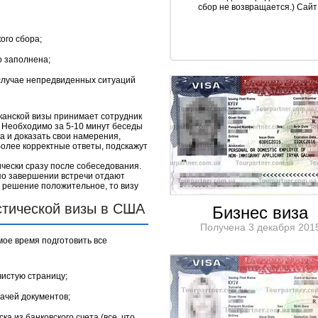
сбор не возвращается.) Сайт
ого сбора;
о заполнена;
случае непредвиденных ситуаций
канской визы принимает сотрудник
. Необходимо за 5-10 минут беседы
а и доказать свои намерения,
более корректные ответы, подскажут
чески сразу после собеседования.
 по завершении встречи отдают
и решение положительное, то визу
стической визы в США
Бизнес виза
Получена 3 декабря 201
мое время подготовить все
чистую страницу;
ачей документов;
а из банковского счета (все, что