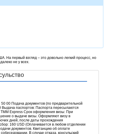
. На первый взгляд – это довольно легкий процесс, но
алеко не у всех.
сульство
1 50 00 Подача документов (по предварительной
:00 Выдача паспортов: Паспорта пересылаются
и TMM Express Срок оформления визы: При
шение о выдаче визы. Оформляют визу в
бочих дней, после даты прохождения
 сбор: 160 USD (Оплачивается в любом отделении
одачи документов. Квитанцию об оплате
собеседовании. В случае отказа, консульский