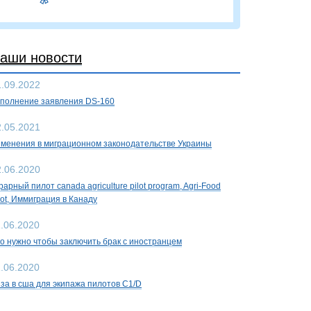
аши новости
1.09.2022
полнение заявления DS-160
2.05.2021
менения в миграционном законодательстве Украины
2.06.2020
рарный пилот canada agriculture pilot program, Agri-Food
lot, Иммиграция в Канаду
1.06.2020
о нужно чтобы заключить брак с иностранцем
1.06.2020
за в сша для экипажа пилотов C1/D