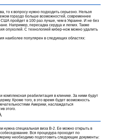
а, то к вопросу нужно подходить серьезно. Нельзя
бежом гораздо больше возможностей, современнее
США пройдет в 100 раз лучше, чем в Украине. И не без
не. Например, пересадка сердца и легких. Также
ия опухолей. С технологией кибер-нож можно удалить
ния наиболее популярен в следующих областях:
 комплексная реабилитация в клинике. За ними будут
ржку. Кроме того, в это время будет возможность
имечательностями Америки, наслаждаться
ив этого.
А
ам нужна специальная виза В-2. Ее можно открыть в
 собеседование. Вся процедура проходит по
Америку необходимо подготовить следующие документы: