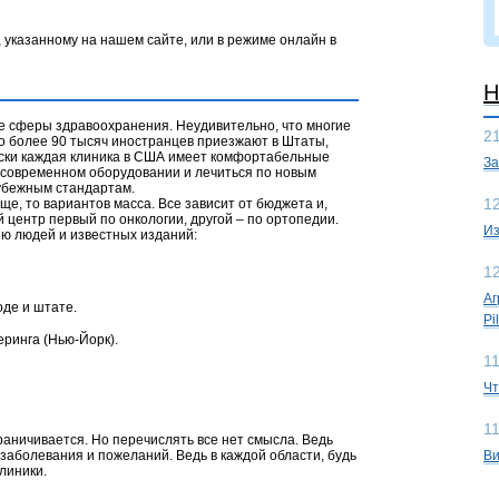
, указанному на нашем сайте, или в режиме онлайн в
Н
е сферы здравоохранения. Неудивительно, что многие
2
но более 90 тысяч иностранцев приезжают в Штаты,
ски каждая клиника в США имеет комфортабельные
За
расовременном оборудовании и лечиться по новым
убежным стандартам.
1
ще, то вариантов масса. Все зависит от бюджета и,
 центр первый по онкологии, другой – по ортопедии.
Из
нию людей и известных изданий:
1
Аг
оде и штате.
Pi
ринга (Нью-Йорк).
1
Чт
1
раничивается. Но перечислять все нет смысла. Ведь
аболевания и пожеланий. Ведь в каждой области, будь
Ви
линики.