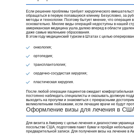
Если решение проблемы требует хирургического вмешательств
обращаться в первую попавшуюся клинику. Безусловно, за ру
методы и технологии. Поэтому бытует мнение, что операция в 
основательно. Многие виды операций недоступны в нашей стра
американская медицина ушла далеко вперед в области удален
даже самые маленькие образования.
В этом году медицинский туризм в Штатах с целью оперирова
онкология;
ортопедия;
трансплантология;
сердечно-сосудистая хирургия;
пластическая хирургия.
После любой операции пациентов ожидает комфортабельная и
постоянно наблюдать специалисты и оказывать должную подде
выходить на прогулки и знакомиться с прекрасными достопр
великолепными пейзажами, если лечащие врачи не будут прот
Оформление визы для лечения в СШ
Для визита в Америку с целью лечения и диагностики украинц
посольстве США, подготовив пакет бумаг и пройдя небольшое
предварительной записи. Для получения визы на лечение в 