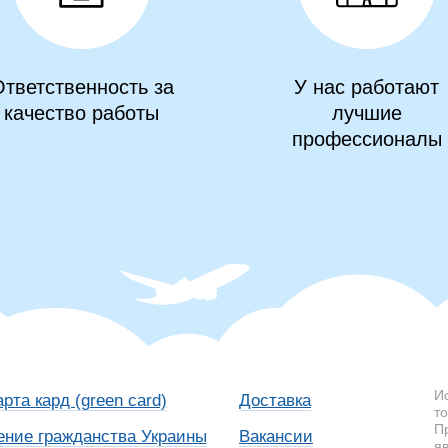
тветственность за
У нас работают
качество работы
лучшие
профессионалы
И
арта кард (green card)
Доставка
т
П
ение гражданства Украины
Вакансии
я