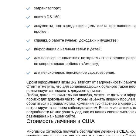
загранпаспорт;
анкета DS-160;
документы, подтверждающие цель визита: приглашение из
прочее;
справка о работе (учебе), доходах и имуществе;
информация о наличии семьи и детей;
для несовершеннолетних: нотариально заверенное разре
не сопровождают ребенка в Америку;
для пенсионеров: пенсионное удостоверение.
Сроки оформления визы В-2 зависят от загруженности работни
Стоит отметить, что для сопровождающих больного также нео
рекомендуется подавать документы вместе.
Любая, даже незначительная ошибка, может не дать вам офор
происходят довольно часто. Чтобы избежать лишних проблем 
обратиться к специалистам. Компания Тур-Партнер в Киеве с
потренирует вас перед собеседованием. Воспользовавшись на
подробности можно узнать у одного из наших специалистов в
размещена на нашем сайте.
Стоимость лечения в США
Многим бы хотелось получить бесплатное лечение в США, но, к
медицинских услуг приходится платить немалые деньги. Стоимо