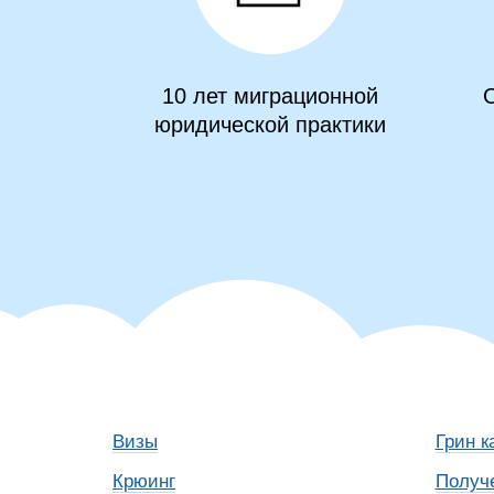
10 лет миграционной
О
юридической практики
Визы
Грин к
Крюинг
Получ