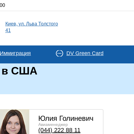
:00
Киев, ул. Льва Толстого
41
Иммиграция
DV Green Card
е в США
Юлия Голиневич
Авиаменеджер
(044) 222 88 11