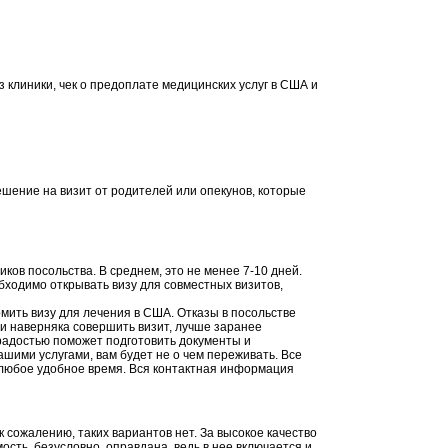
 клиники, чек о предоплате медицинских услуг в США и
шение на визит от родителей или опекунов, которые
ков посольства. В среднем, это не менее 7-10 дней.
бходимо открывать визу для совместных визитов,
мить визу для лечения в США. Отказы в посольстве
и наверняка совершить визит, лучше заранее
 радостью поможет подготовить документы и
шими услугами, вам будет не о чем переживать. Все
 любое удобное время. Вся контактная информация
 сожалению, таких вариантов нет. За высокое качество
сть, безусловно, оправдана, ведь в нее включается и