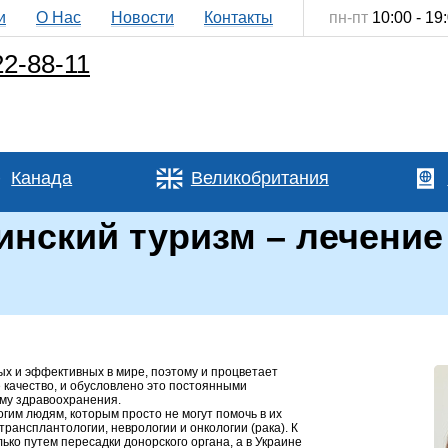
и
О Нас
Новости
Контакты
пн-пт
10:00 - 19
22-88-11
Канада
Великобритания
нский туризм – лечени
х и эффективных в мире, поэтому и процветает
 качество, и обусловлено это постоянными
ему здравоохранения.
им людям, которым просто не могут помочь в их
рансплантологии, неврологии и онкологии (рака). К
ко путем пересадки донорского органа, а в Украине