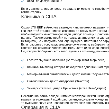
отель по доступной цене.
Если у вас остались вопросы, то задать их можно по телефону
комментариях.
Клиника в США
Около 17% ВВП в Америке ежегодно направляется на развити
клиники этой страны широко известны по всему миру. Ежегод
чтобы получить качественную медицинскую помощь. Практиче
палаты. Так что можно пройти не только диагностику на ульт
методикам, но и получить полноценную реабилитацию по зар
Если говорить о том, какую американскую клинику выбирают ча
конечно же, самого заболевания. Ведь часто один медицинский
Но, говоря обобщенно, есть топ 5 лучших в этом году, по мне
Госпиталь Джона Хопкинса (Балтимор, штат Мериленд).
Клиника Кливленд, которая находится в одноименном гор
Мемориальный онкологический центр имени Слоуна-Кетте
Онкологический центр Андерсона (Хьюстон).
Университетский центр в Принстоне (штат Нью-Джерси).
Несомненно, этими заведениями список хороших клиник не ог
варианты учреждений подбираются индивидуально исходя из з
то пульмонология или неврология, будут свои специалисты и к
Операция в США