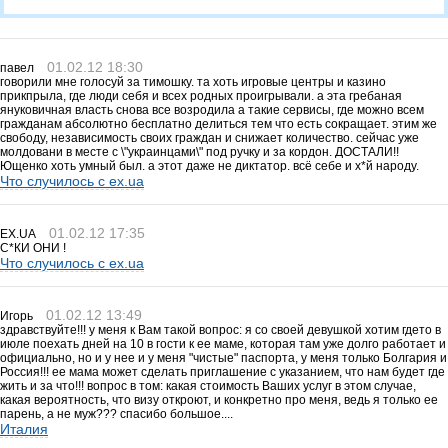
01.02.12 18:30
павел
говорили мне голосуй за тимошку. та хоть игровые центры и казино
прикпрыла, где люди себя и всех родных проигрывали. а эта гребаная
януковичная власть снова все возродила а такие сервисы, где можно всем
гражданам абсолютно бесплатно делиться тем что есть сокращает. этим же
свободу, независимость своих граждан и снижает количество. сейчас уже
молдовани в месте с \"украинцами\" под ручку и за кордон. ДОСТАЛИ!!
Ющенко хоть умный был. а этот даже не диктатор. всё себе и х*й народу.
Что случилось с ex.ua
01.02.12 17:35
EX.UA
С*КИ ОНИ !
Что случилось с ex.ua
01.02.12 13:49
Игорь
здравствуйте!!! у меня к Вам такой вопрос: я со своей девушкой хотим гдето в
июле поехать дней на 10 в гости к ее маме, которая там уже долго работает и
официально, но и у нее и у меня "чистые" паспорта, у меня только Болгария и
Россия!!! ее мама может сделать приглашение с указанием, что нам будет где
жить и за что!!! вопрос в том: какая стоимость Ваших услуг в этом случае,
какая вероятность, что визу откроют, и конкретно про меня, ведь я только ее
парень, а не муж??? спасибо большое....
Италия