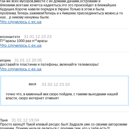
так-же всех мусоров,вместе с их домами,дачами,островами и
близкими.всетаки хочетса надеятьса,что это произойдет в ближайшее
будущее.Короче навели порядок в Украiнi.Только в этом и была
проблема.Теперь заживем!Теперь и к Америке присоединитьса можно,а то
нах....р никому ненужны были.
Что случилось с ex.ua
31.01.12 23:23
егознаетхто
П**арасы 1000 раз п**арасы
Что случилось с ex.ua
31.01.12 20:05
игорек
доставайте пластинки и патефоны, включайте телевизоры!
Что случилось с ex.ua
вася
01.02.12 23:10
точно что, в каменный век скоро пойдем, с такими выходками нашей
власти, скоро интернет отменят
31.01.12 19:04
Таня
Просто капец!!! Такой клевый ресурс был! Задрали уже со своими авторскими
правами. Почему нельзя делиться с другими тем, что у тебя есть?!