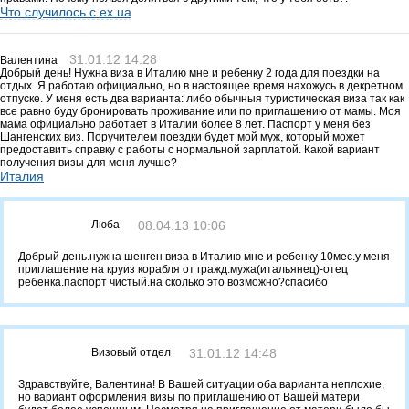
Что случилось с ex.ua
31.01.12 14:28
Валентина
Добрый день! Нужна виза в Италию мне и ребенку 2 года для поездки на
отдых. Я работаю официально, но в настоящее время нахожусь в декретном
отпуске. У меня есть два варианта: либо обычныя туристическая виза так как
все равно буду бронировать проживание или по приглашению от мамы. Моя
мама официально работает в Италии более 8 лет. Паспорт у меня без
Шангенских виз. Поручителем поездки будет мой муж, который может
предоставить справку с работы с нормальной зарплатой. Какой вариант
получения визы для меня лучше?
Италия
Люба
08.04.13 10:06
Добрый день.нужна шенген виза в Италию мне и ребенку 10мес.у меня
приглашение на круиз корабля от гражд.мужа(итальянец)-отец
ребенка.паспорт чистый.на сколько это возможно?спасибо
Визовый отдел
31.01.12 14:48
Здравствуйте, Валентина! В Вашей ситуации оба варианта неплохие,
но вариант оформления визы по приглашению от Вашей матери