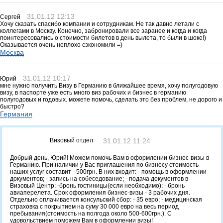
31.01.12 12:13
Сергей
Хочу сказать спасибо компании и сотрудникам. Не так давно летали с
коллегами в Москву. Конечно, забронировали все заранее и когда и когда
поинтересовались о стоимости билетов в день вылета, то были в шоке!)
Оказывается очень неплохо сэкономили =)
Москва
31.01.12 10:17
Юрий
мне нужно получить Визу в Германию в ближайшее время, хочу полугодовую
визу, в паспорте уже есть много виз рабочих и бизнес в германию
полугодовых и годовых. можете помочь, сделать это без проблем, не дорого и
быстро?
Германия
Визовый отдел
31.01.12 11:24
Добрый день, Юрий! Можем помочь Вам в оформлении бизнес-визы в
Германию. При наличии у Вас приглашения по бизнесу стоимость
наших услуг составит - 500грн. В них входит: - помощь в оформлении
документов; - запись на собеседование; - подача документов в
Визовый Центр; -бронь гостиницы(если необходимо); - бронь
авиаперелета. Срок оформления бизнес-визы - 3 рабочих дня.
Отдельно оплачивается консульский сбор: - 35 евро; - медицинская
страховка с покрытием на суму 30 000 евро на весь период
пребывания(стоимость на полгода около 500-600грн.). С
удовольствием поможем Вам в оформлении визы!