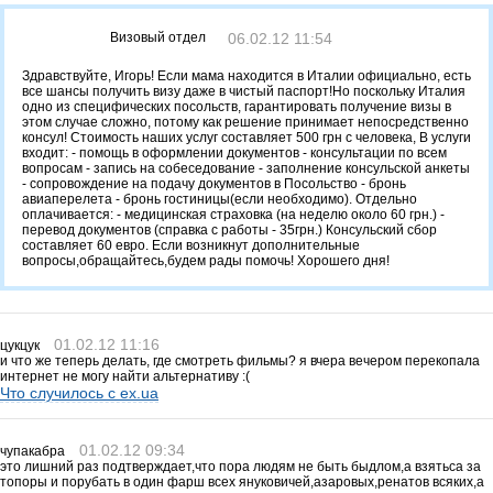
Визовый отдел
06.02.12 11:54
Здравствуйте, Игорь! Если мама находится в Италии официально, есть
все шансы получить визу даже в чистый паспорт!Но поскольку Италия
одно из специфических посольств, гарантировать получение визы в
этом случае сложно, потому как решение принимает непосредственно
консул! Стоимость наших услуг составляет 500 грн с человека, В услуги
входит: - помощь в оформлении документов - консультации по всем
вопросам - запись на собеседование - заполнение консульской анкеты
- сопровождение на подачу документов в Посольство - бронь
авиаперелета - бронь гостиницы(если необходимо). Отдельно
оплачивается: - медицинская страховка (на неделю около 60 грн.) -
перевод документов (справка с работы - 35грн.) Консульский сбор
составляет 60 евро. Если возникнут дополнительные
вопросы,обращайтесь,будем рады помочь! Хорошего дня!
01.02.12 11:16
цукцук
и что же теперь делать, где смотреть фильмы? я вчера вечером перекопала
интернет не могу найти альтернативу :(
Что случилось с ex.ua
01.02.12 09:34
чупакабра
это лишний раз подтверждает,что пора людям не быть быдлом,а взятьса за
топоры и порубать в один фарш всех януковичей,азаровых,ренатов всяких,а