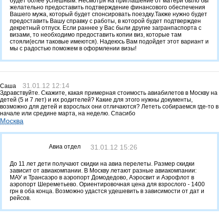
будет более успешным. Несмотря на приглашение от матери было бы
желательно предоставить подтверждение финансового обеспечения
Вашего мужа, который будет спонсировать поездку.Также нужно будет
предоставить Вашу справку с работы, в которой будет подтвержден
декретный отпуск. Если раннее у Вас были другие загранпаспорта с
визами, то необходимо предоставить копии виз, которые там
стояли(если таковые имеются). Надеюсь Вам подойдет этот вариант и
мы с радостью поможем в оформлении визы!
31.01.12 12:14
Саша
Здравствуйте. Скажите, какая примерная стоимость авиабилетов в Москву на
детей (5 и 7 лет) и их родителей? Какие для этого нужны документы,
возможно для детей и взрослых они отличаются? Лететь собираемся где-то в
начале или средине марта, на неделю. Спасибо
Москва
Авиа отдел
31.01.12 15:26
До 11 лет дети получают скидки на авиа перелеты. Размер скидки
зависит от авиакомпании. В Москву летают разные авиакомпании:
МАУ и Трансаэро в аэропорт Домодедово, Аэросвит и Аэрофлот в
аэропорт Шереметьево. Ориентировочная цена для взрослого - 1400
грн в оба конца. Возможно удастся удешевить в зависимости от дат и
рейсов.