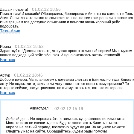
01.02.12 18:56
Даша и подруги)
Привет вам! И спасибо! Обращались, бронировали билеты на самолет в Тель
Авив. Сначала хотели как то самостоятельно, но все таки решили созвонится.
И не зря, нам все доступно объяснили и помогли очень хороший рейс
подобрать.
Тель-Авив
01.02.12 18:52
Ирина
Здраствуйте! Должна сказать, что у вас просто отличный сервис! Мы с мужем
нашли подходящий рейс в бангкок. И цена оказалась очень неплохой!
Бангкок
01.02.12 18:46
Артур
Доброго вечера. Мы планируем с друзьями слетать в Бангкок, но туда, ближе к
лету. Не подскажите, сильно ли могут поменяться цены к тому времени? Те
которые сейчас, нас устраивают, но к чему готовится, вот это интересно.
Бангкок
Авиаотдел
02.02.12 15:19
Добрый день! Не переживайте, стоимость существенно не изменится.
Можете пока не спешить, если будете заказывать билеты в марте-
апреле на летний период, возможно будут акции. За акциями можете
следить у нас на сайте. Обращайтесь, будем рады помочь!