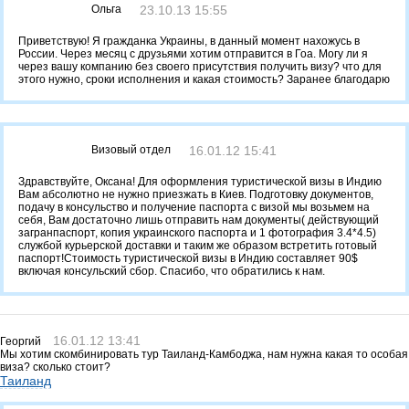
Ольга
23.10.13 15:55
Приветствую! Я гражданка Украины, в данный момент нахожусь в
России. Через месяц с друзьями хотим отправится в Гоа. Могу ли я
через вашу компанию без своего присутствия получить визу? что для
этого нужно, сроки исполнения и какая стоимость? Заранее благодарю
Визовый отдел
16.01.12 15:41
Здравствуйте, Оксана! Для оформления туристической визы в Индию
Вам абсолютно не нужно приезжать в Киев. Подготовку документов,
подачу в консульство и получение паспорта с визой мы возьмем на
себя, Вам достаточно лишь отправить нам документы( действующий
загранпаспорт, копия украинского паспорта и 1 фотография 3.4*4.5)
службой курьерской доставки и таким же образом встретить готовый
паспорт!Стоимость туристической визы в Индию составляет 90$
включая консульский сбор. Спасибо, что обратились к нам.
16.01.12 13:41
Георгий
Мы хотим скомбинировать тур Таиланд-Камбоджа, нам нужна какая то особая
виза? сколько стоит?
Таиланд