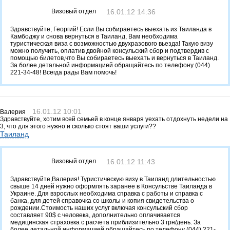
Визовый отдел
16.01.12 14:36
Здравствуйте, Георгий! Если Вы собираетесь выехать из Таиланда в
Камбоджу и снова вернуться в Таиланд, Вам необходима
туристическая виза с возможностью двухразового вьезда! Такую визу
можно получить, оплатив двойной консульский сбор и подтвердив с
помощью билетов,что Вы собираетесь выехать и вернуться в Таиланд.
За более детальной информацией обращайтесь по телефону (044)
221-34-48! Всегда рады Вам помочь!
16.01.12 10:01
Валерия
Здравствуйте, хотим всей семьей в конце января уехать отдохнуть недели на
3, что для этого нужно и сколько стоят ваши услуги??
Таиланд
Визовый отдел
16.01.12 11:43
Здравствуйте,Валерия! Туристическую визу в Таиланд длительностью
свыше 14 дней нужно оформлять заранее в Консульстве Таиланда в
Украине. Для взрослых необходима справка с работы и справка с
банка, для детей справочка со школы и копия свидетельства о
рождении.Стоимость наших услуг включая консульский сбор
составляет 90$ c человека, дополнительно оплачивается
медицинская страховка с расчета приблизительно 3 грн/день. За
более детальной информацией обращайтесь по телефону (044) 221-