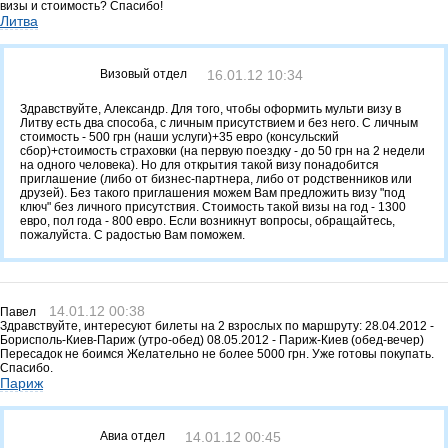
визы и стоимость? Спасибо!
Литва
Визовый отдел
16.01.12 10:34
Здравствуйте, Александр. Для того, чтобы оформить мульти визу в
Литву есть два способа, с личным присутствием и без него. С личным
стоимость - 500 грн (наши услуги)+35 евро (консульский
сбор)+стоимость страховки (на первую поездку - до 50 грн на 2 недели
на одного человека). Но для открытия такой визу понадобится
приглашение (либо от бизнес-партнера, либо от родственников или
друзей). Без такого приглашения можем Вам предложить визу "под
ключ" без личного присутствия. Стоимость такой визы на год - 1300
евро, пол года - 800 евро. Если возникнут вопросы, обращайтесь,
пожалуйста. С радостью Вам поможем.
14.01.12 00:38
Павел
Здравствуйте, интересуют билеты на 2 взрослых по маршруту: 28.04.2012 -
Борисполь-Киев-Париж (утро-обед) 08.05.2012 - Париж-Киев (обед-вечер)
Пересадок не боимся Желательно не более 5000 грн. Уже готовы покупать.
Спасибо.
Париж
Авиа отдел
14.01.12 00:45