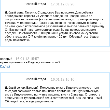
Визовый отдел
17.01.12 09:28
Добрый день, Татьяна. С радостью Вам поможем. Для ребенка
понадобится справка из учебного заведения - разрешение об
отсутствии на занятиях (в случае путешествия, которое происходит в
течение учебного года). Также если отец не путешествует с Вами, то
от него нужно нотариальное разрешение о выезде ребенка заграницу.
От Вас полный пакет документов, если Вы являетесь спонсором
поездки. По стоимости - 500 грн наши услуги, 35 евро консульский
сбор, страховка (5-7 дней) примерно - 20 грн. Обращайтесь, будем
рады Вам помочь.
16.01.12 15:57
Валерий
нужна мультивиза в Индию, сколько стоит?
Индия
Визовый отдел
16.01.12 16:10
Добрый вечер, Валерий! Получение визы в Индию с многократным
въездом возможно только по бизнес приглашению! Туристическую
визу в Индию можно получить максимально на 2 въезда. Стоимость
оформления туристической визы составляет 90$, бизнес-виза - 250$.
Обращайтесь, всегда рады помочь!