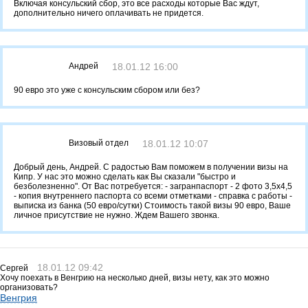
Включая консульский сбор, это все расходы которые Вас ждут,
дополнительно ничего оплачивать не придется.
Андрей
18.01.12 16:00
90 евро это уже с консульским сбором или без?
Визовый отдел
18.01.12 10:07
Добрый день, Андрей. С радостью Вам поможем в получении визы на
Кипр. У нас это можно сделать как Вы сказали "быстро и
безболезненно". От Вас потребуется: - загранпаспорт - 2 фото 3,5х4,5
- копия внутреннего паспорта со всеми отметками - справка с работы -
выписка из банка (50 евро/сутки) Стоимость такой визы 90 евро, Ваше
личное присутствие не нужно. Ждем Вашего звонка.
18.01.12 09:42
Сергей
Хочу поехать в Венгрию на несколько дней, визы нету, как это можно
организовать?
Венгрия