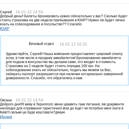
16.01.12 14:55
Сергей
Добрый день!! Билеты бронировать нужно обязательно у вас? Сколько будет
стоить страховка на две недели пребывания в ЮАР? Нужно ли будет лично
ехать на собеседование в посольство?? Спасибо
ЮАР
Визовый отдел
16.01.12 16:32
Здравствуйте, Сергей! Наша компания предоставляет широкий спектр
услуг, в том числе и продажу авиабилетов! Бронирование авиабилета
для подачи в консульство мы делаем сами, это входит в стоимость.
Страховка на 2 недели будет стоить порядка 100 грн. На
собеседование ехать не обязательно, подать мы можем за Вас,
забирать паспорт разрешается при наличии нотариально заверенной
доверенности. Спасибо, что обратились к нам.
16.01.12 14:54
Оксана
Доброго дня!Я живу в Тернополі, мене цікавить таке питання, які документи
необхідні для отримання туристичної візи до Індії і чи потрібно мені їхати в
Київ?І скільки це буде коштувати?дякую
Индия