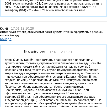
от компании в Индии! Стоимость консульского сбора по бизнес визе
200$, туристической - 40$. Стоимость наших услуг не зависимо от типа
визы - 50$. Более детальную информацию Вы можете получить по
телефону (044) 221-34-48! Спасибо, что обратились к нам!
17.01.12 10:28
Юрий
Интересует строки, стоимость и пакет документов на оформления рабочей
визы в Канаду.
Канада
Визовый отдел
17.01.12 13:31
Добрый день, Юрий! Наша компания занимается оформлением
туристических, гостевых, студенческих и бизнес-виз в Канаду. Если Вы
планируете поездку к бизнес-партнёрам в Канаду на срок до 6
месяцев или 1 года, то в таком случае Вам нужно оформлять бизнес-
визу в Канаду с однократным или многократным въездом. Стоимость
наших услуг при оформлении бизнес-визы в Канаду - 600грн. В них
входит: - помощь в оформлении документов - консультации по всем
вопросам - заполнение консульских анкет - подача документов в
Посольство - бронь авиаперелета - бронь гостиницы(если
необходимо). Отдельно оплачивается консульский сбор: -при
оформлении визы с однократным въездом - 75 канадских
долларов(635грн.); - при оформлении визы с двукратным въездом -
125 долларов(1200грн.). Срок оформления визы - 15 рабочих дней. Но,
как правило, оформляют быстрее(5-7 рабочих дней). Для оформления
бизнес-визы необходимо предоставить официальное приглашение,