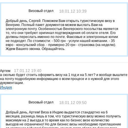
Визовый отдел
18.01.12 10:39
Добрый день, Сергей. Поможем Вам открыть туристическую визу в
Венгрию. Полный пакет документов можем выслать Вам на
электронную почту. Особенностью Венгерского посольства является
то, что они требуют оригинал подтверждения об оплате отеля. Его
должны переслать именно по почте. Факсовые и электронные копии
не подходят. По стоимости: - 500 грн - услуги нашей компании. - 35
евро - консульский сбор. - примерно 20 грн - страховка (на неделю).
Ждем Вашего звонка. Обращайтесь.
17.01.12 19:40
Артем
а сколько будет стоить оформить визу на 1 год и на 5 лет? и вообще вышлите
на почту подробнуюю информацию о всем процесе и о нужной для этого
дукументации.
Индия
Визовый отдел
18.01.12 09:50
Добрый день, Артем! Виза в Индию выдается стандартно на 6
месяцев, разница лишь в том, что туристическую визу можно получить
максимум на 2 вьезда,в то время как по бизнес визе количество
вьездов не ограничено! Но для бизнес визы необходимо приглашение