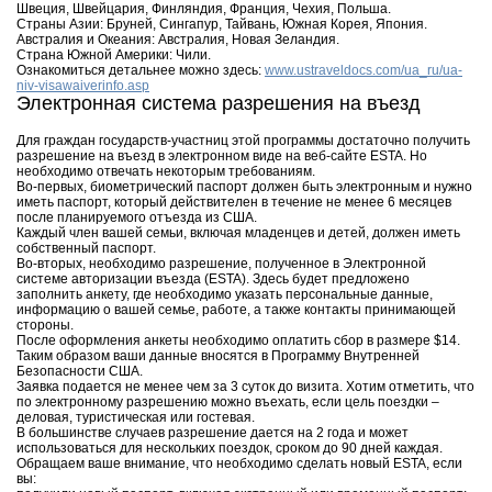
Швеция, Швейцария, Финляндия, Франция, Чехия, Польша.
Страны Азии: Бруней, Сингапур, Тайвань, Южная Корея, Япония.
Австралия и Океания: Австралия, Новая Зеландия.
Страна Южной Америки: Чили.
Ознакомиться детальнее можно здесь:
www.ustraveldocs.com/ua_ru/ua-
niv-visawaiverinfo.asp
Электронная система разрешения на въезд
Для граждан государств-участниц этой программы достаточно получить
разрешение на въезд в электронном виде на веб-сайте ESTA. Но
необходимо отвечать некоторым требованиям.
Во-первых, биометрический паспорт должен быть электронным и нужно
иметь паспорт, который действителен в течение не менее 6 месяцев
после планируемого отъезда из США.
Каждый член вашей семьи, включая младенцев и детей, должен иметь
собственный паспорт.
Во-вторых, необходимо разрешение, полученное в Электронной
системе авторизации въезда (ESTA). Здесь будет предложено
заполнить анкету, где необходимо указать персональные данные,
информацию о вашей семье, работе, а также контакты принимающей
стороны.
После оформления анкеты необходимо оплатить сбор в размере $14.
Таким образом ваши данные вносятся в Программу Внутренней
Безопасности США.
Заявка подается не менее чем за 3 суток до визита. Хотим отметить, что
по электронному разрешению можно въехать, если цель поездки –
деловая, туристическая или гостевая.
В большинстве случаев разрешение дается на 2 года и может
использоваться для нескольких поездок, сроком до 90 дней каждая.
Обращаем ваше внимание, что необходимо сделать новый ESTA, если
вы: