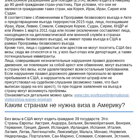
электронное разрешение для поездки (ESTA), можно ездить в Америку
до 90 дней гражданам стран-участниц. При условии, что они не
являются гражданами таких стран, как Корея, Ирак, Иран, Сирия или
Судан.
В соответствии с Изменениями в Программе безвизового въезда и Акте
о предотвращении въезда террористов 2015 года, лица, посещавшие
Иран, Ирак, Ливию, Сомали, Северную Корею, Судан, Сирию, КНДР и/
или Йемен 1 марта 2011 года или позже (исключение составляют лица,
находящиеся на дипломатической или военной службе в странах
Программы безвизового въезда), не имеют права въезда в США в
рамках Программы безвизового въезда.
Кроме того, лица с судимостью или арестом не могут посетить США без
визы; сюда же относятся и те, у кого был отказ или депортация, а также
потенциальные иммигранты.
Лица, совершившие незначительные нарушения правил дорожного
движения, не повлекшие за собой арест или обвинение, могут въезжать
в страну без визы, если удовлетворяют всем остальным требованиям.
Если нарушение правил дорожного движения произошло во время
пребывания в США, а нарушитель не оплатил штраф или не
присутствовал на судебном слушании (возможно также, что был
выписан ордер на его арест), то при подаче заявления на въезд в
страну могут возникнуть проблемы.
Ознакомиться детальнее можно здесь:
www.cbp.gov/travel/international-
visitors/visa-waiver-program
Каким странам не нужна виза в Америку?
Без визы в США могут ездить граждане 39 государств. Это:
Страны Европы: Австрия, Андорра, Бельгия, Великобритания, Венгрия,
Германия, Греция, Дания, Исландия, Ирландия, Испания, Италия,
Латвия, Литва, Лихтенштейн, Люксембург, Мальта, Монако, Норвегия,
Нидерланды, Португалия, Сан-Марино, Словакия, Словения, Эстония,