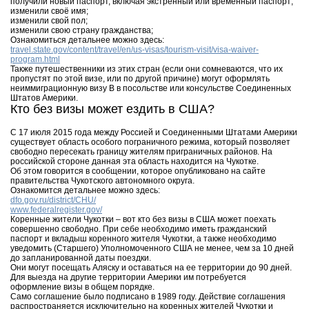
получили новый паспорт, включая экстренный или временный паспорт;
изменили своё имя;
изменили свой пол;
изменили свою страну гражданства;
Ознакомиться детальнее можно здесь:
travel.state.gov/content/travel/en/us-visas/tourism-visit/visa-waiver-
program.html
Также путешественники из этих стран (если они сомневаются, что их
пропустят по этой визе, или по другой причине) могут оформлять
неиммиграционную визу B в посольстве или консульстве Соединенных
Штатов Америки.
Кто без визы может ездить в США?
С 17 июля 2015 года между Россией и Соединенными Штатами Америки
существует область особого пограничного режима, который позволяет
свободно пересекать границу жителям приграничных районов. На
российской стороне данная эта область находится на Чукотке.
Об этом говорится в сообщении, которое опубликовано на сайте
правительства Чукотского автономного округа.
Ознакомится детальнее можно здесь:
dfo.gov.ru/district/CHU/
www.federalregister.gov/
Коренные жители Чукотки – вот кто без визы в США может поехать
совершенно свободно. При себе необходимо иметь гражданский
паспорт и вкладыш коренного жителя Чукотки, а также необходимо
уведомить (Старшего) Уполномоченного США не менее, чем за 10 дней
до запланированной даты поездки.
Они могут посещать Аляску и оставаться на ее территории до 90 дней.
Для выезда на другие территории Америки им потребуется
оформление визы в общем порядке.
Само соглашение было подписано в 1989 году. Действие соглашения
распространяется исключительно на коренных жителей Чукотки и