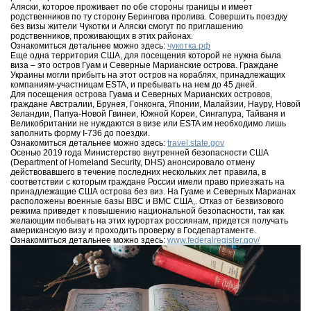
Аляски, которое проживает по обе стороны границы и имеет
родственников по ту сторону Берингова пролива. Совершить поездку
без визы жители Чукотки и Аляски смогут по приглашению
родственников, проживающих в этих районах.
Ознакомиться детальнее можно здесь:
чукотка.рф
Еще одна территория США, для посещения которой не нужна была
виза – это остров Гуам и Северные Марианские острова. Граждане
Украины могли прибыть на этот остров на кораблях, принадлежащих
компаниям-участницам ESTA, и пребывать на нем до 45 дней.
Для посещения острова Гуама и Северных Марианских островов,
граждане Австралии, Брунея, Гонконга, Японии, Малайзии, Науру, Новой
Зеландии, Папуа-Новой Гвинеи, Южной Кореи, Сингапура, Тайваня и
Великобритании не нуждаются в визе или ESTA им необходимо лишь
заполнить форму I-736 до поездки.
Ознакомиться детальнее можно здесь:
travel.state.gov
Осенью 2019 года Министерство внутренней безопасности США
(Department of Homeland Security, DHS) анонсировало отмену
действовавшего в течение последних нескольких лет правила, в
соответствии с которым граждане России имели право приезжать на
принадлежащие США острова без виз. На Гуаме и Северных Марианах
расположены военные базы ВВС и ВМС США,. Отказ от безвизового
режима приведет к повышению национальной безопасности, так как
желающим побывать на этих курортах россиянам, придется получать
американскую визу и проходить проверку в Госдепартаменте.
Ознакомиться детальнее можно здесь:
www.federalregister.gov/