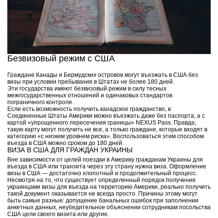
Безвизовый режим с США
Граждане Канады и Бермудских островов могут въезжать в США без
визы при условии пребывания в Штатах не более 180 дней.
Эти государства имеют безвизовый режим в силу тесных
межгосударственных отношений и одинаковых стандартов
пограничного контроля.
Если есть возможность получить канадское гражданство, в
Соединенные Штаты Америки можно въезжать даже без паспорта, а с
картой «упрощенного пересечения границы» NEXUS Pass. Правда,
такую карту могут получить не все, а только граждане, которые входят в
категорию «с низким уровнем риска». Воспользоваться этим способом
въезда в США можно сроком до 180 дней.
ВИЗА В США ДЛЯ ГРАЖДАН УКРАИНЫ
Вне зависимости от целей поездки в Америку гражданам Украины для
въезда в США или транзита через эту страну нужна виза. Оформление
визы в США — достаточно хлопотный и продолжительный процесс.
Несмотря на то, что существует определенный порядок получения
украинцами визы для въезда на территорию Америки, реально получить
такой документ оказывается не всегда просто. Причины этому могут
быть самые разные: допущение банальных ошибок при заполнении
анкетных данных, неубедительное объяснении сотрудникам посольства
США цели своего визита или другие.