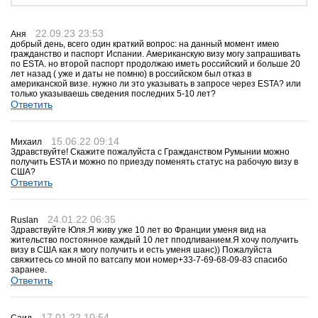
22.09.23 23:53
Аня
добрый день, всего один краткий вопрос: на данный момент имею
гражданство и паспорт Испании. Американскую визу могу запрашивать
по ESTA. но второй паспорт продолжаю иметь российский и больше 20
лет назад ( уже и даты не помню) в российском был отказ в
американской визе. нужно ли это указывать в запросе через ESTA? или
только указываешь сведения последних 5-10 лет?
Ответить
15.06.22 09:14
Михаил
Здравствуйте! Скажите пожалуйста с Гражданством Румынии можно
получить ESTA и можно по приезду поменять статус на рабочую визу в
США?
Ответить
24.01.22 06:35
Ruslan
Здравствуйте Юля.Я живу уже 10 лет во Франции уменя вид на
жительство постоянное каждый 10 лет пподливанием.Я хочу получить
визу в США как я могу получить и есть уменя шанс)) Пожалуйста
свяжитесь со мной по ватсапу мои номер+33-7-69-68-09-83 спасибо
заранее.
Ответить
17.01.22 10:54