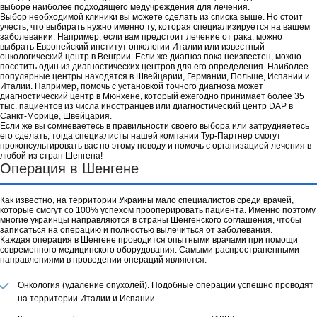
выборе наиболее подходящего медучреждения для лечения.
Выбор необходимой клиники вы можете сделать из списка выше. Но стоит
учесть, что выбирать нужно именно ту, которая специализируется на вашем
заболевании. Например, если вам предстоит лечение от рака, можно
выбрать Европейский институт онкологии Италии или известный
онкологический центр в Венгрии. Если же диагноз пока неизвестен, можно
посетить один из диагностических центров для его определения. Наиболее
популярные центры находятся в Швейцарии, Германии, Польше, Испании и
Италии. Например, помочь с установкой точного диагноза может
диагностический центр в Мюнхене, который ежегодно принимает более 35
тыс. пациентов из числа иностранцев или диагностический центр DAP в
Санкт-Морице, Швейцария.
Если же вы сомневаетесь в правильности своего выбора или затрудняетесь
его сделать, тогда специалисты нашей компании Тур-Партнер смогут
проконсультировать вас по этому поводу и помочь с организацией лечения в
любой из стран Шенгена!
Операция в Шенгене
Как известно, на территории Украины мало специалистов среди врачей,
которые смогут со 100% успехом прооперировать пациента. Именно поэтому
многие украинцы направляются в страны Шенгенского соглашения, чтобы
записаться на операцию и полностью вылечиться от заболевания.
Каждая операция в Шенгене проводится опытными врачами при помощи
современного медицинского оборудования. Самыми распространенными
направлениями в проведении операций являются:
Онкология (удаление опухолей). Подобные операции успешно проводят
на территории Италии и Испании.