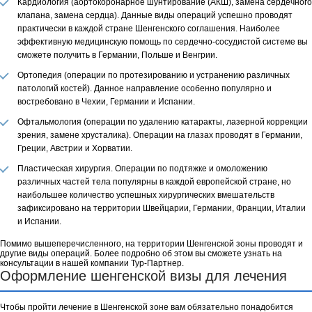
Кардиология (аортокоронарное шунтирование (АКШ), замена сердечного
клапана, замена сердца). Данные виды операций успешно проводят
практически в каждой стране Шенгенского соглашения. Наиболее
эффективную медицинскую помощь по сердечно-сосудистой системе вы
сможете получить в Германии, Польше и Венгрии.
Ортопедия (операции по протезированию и устранению различных
патологий костей). Данное направление особенно популярно и
востребовано в Чехии, Германии и Испании.
Офтальмология (операции по удалению катаракты, лазерной коррекции
зрения, замене хрусталика). Операции на глазах проводят в Германии,
Греции, Австрии и Хорватии.
Пластическая хирургия. Операции по подтяжке и омоложению
различных частей тела популярны в каждой европейской стране, но
наибольшее количество успешных хирургических вмешательств
зафиксировано на территории Швейцарии, Германии, Франции, Италии
и Испании.
Помимо вышеперечисленного, на территории Шенгенской зоны проводят и
другие виды операций. Более подробно об этом вы сможете узнать на
консультации в нашей компании Тур-Партнер.
Оформление шенгенской визы для лечения
Чтобы пройти лечение в Шенгенской зоне вам обязательно понадобится