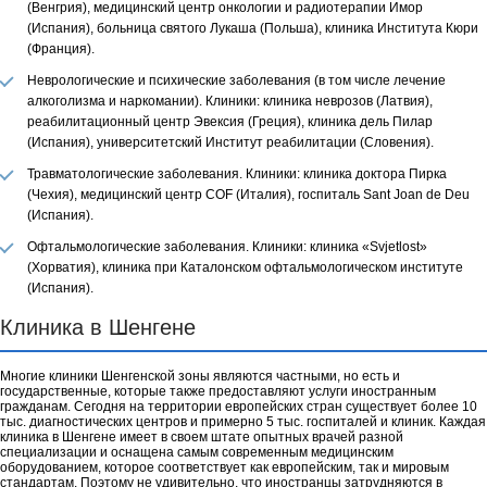
(Венгрия), медицинский центр онкологии и радиотерапии Имор
(Испания), больница святого Лукаша (Польша), клиника Института Кюри
(Франция).
Неврологические и психические заболевания (в том числе лечение
алкоголизма и наркомании). Клиники: клиника неврозов (Латвия),
реабилитационный центр Эвексия (Греция), клиника дель Пилар
(Испания), университетский Институт реабилитации (Словения).
Травматологические заболевания. Клиники: клиника доктора Пирка
(Чехия), медицинский центр COF (Италия), госпиталь Sant Joan de Deu
(Испания).
Офтальмологические заболевания. Клиники: клиника «Svjetlost»
(Хорватия), клиника при Каталонском офтальмологическом институте
(Испания).
Клиника в Шенгене
Многие клиники Шенгенской зоны являются частными, но есть и
государственные, которые также предоставляют услуги иностранным
гражданам. Сегодня на территории европейских стран существует более 10
тыс. диагностических центров и примерно 5 тыс. госпиталей и клиник. Каждая
клиника в Шенгене имеет в своем штате опытных врачей разной
специализации и оснащена самым современным медицинским
оборудованием, которое соответствует как европейским, так и мировым
стандартам. Поэтому не удивительно, что иностранцы затрудняются в