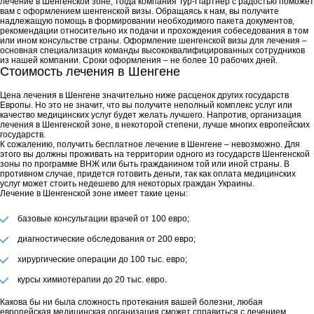
лечение в Шенгенской зоне, тогда компания Тур-Партнер с радостью поможет
вам с оформлением шенгенской визы. Обращаясь к нам, вы получите
надлежащую помощь в формировании необходимого пакета документов,
рекомендации относительно их подачи и прохождения собеседования в том
или ином консульстве страны. Оформление шенгенской визы для лечения –
основная специализация команды высококвалифицированных сотрудников
из нашей компании. Сроки оформления – не более 10 рабочих дней.
Стоимость лечения в Шенгене
Цена лечения в Шенгене значительно ниже расценок других государств
Европы. Но это не значит, что вы получите неполный комплекс услуг или
качество медицинских услуг будет желать лучшего. Напротив, организация
лечения в Шенгенской зоне, в некоторой степени, лучше многих европейских
государств.
К сожалению, получить бесплатное лечение в Шенгене – невозможно. Для
этого вы должны проживать на территории одного из государств Шенгенской
зоны по программе ВНЖ или быть гражданином той или иной страны. В
противном случае, придется готовить деньги, так как оплата медицинских
услуг может стоить недешево для некоторых граждан Украины.
Лечение в Шенгенской зоне имеет такие цены:
базовые консультации врачей от 100 евро;
диагностические обследования от 200 евро;
хирургические операции до 100 тыс. евро;
курсы химиотерапии до 20 тыс. евро.
Какова бы ни была сложность протекания вашей болезни, любая
европейская медицинская организация сможет справиться с лечением.