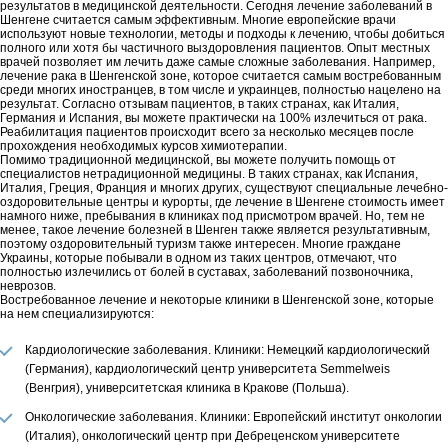
результатов в медицинской деятельности. Сегодня лечение заболеваний в
Шенгене считается самым эффективным. Многие европейские врачи
используют новые технологии, методы и подходы к лечению, чтобы добиться
полного или хотя бы частичного выздоровления пациентов. Опыт местных
врачей позволяет им лечить даже самые сложные заболевания. Например,
лечение рака в Шенгенской зоне, которое считается самым востребованным
среди многих иностранцев, в том числе и украинцев, полностью нацелено на
результат. Согласно отзывам пациентов, в таких странах, как Италия,
Германия и Испания, вы можете практически на 100% излечиться от рака.
Реабилитация пациентов происходит всего за несколько месяцев после
прохождения необходимых курсов химиотерапии.
Помимо традиционной медицинской, вы можете получить помощь от
специалистов нетрадиционной медицины. В таких странах, как Испания,
Италия, Греция, Франция и многих других, существуют специальные лечебно-
оздоровительные центры и курорты, где лечение в Шенгене стоимость имеет
намного ниже, пребывания в клиниках под присмотром врачей. Но, тем не
менее, такое лечение болезней в Шенген также является результативным,
поэтому оздоровительный туризм также интересен. Многие граждане
Украины, которые побывали в одном из таких центров, отмечают, что
полностью излечились от болей в суставах, заболеваний позвоночника,
неврозов.
Востребованное лечение и некоторые клиники в Шенгенской зоне, которые
на нем специализируются:
Кардиологические заболевания. Клиники: Немецкий кардиологический
(Германия), кардиологический центр университета Semmelweis
(Венгрия), университетская клиника в Кракове (Польша).
Онкологические заболевания. Клиники: Европейский институт онкологии
(Италия), онкологический центр при Дебреценском университете